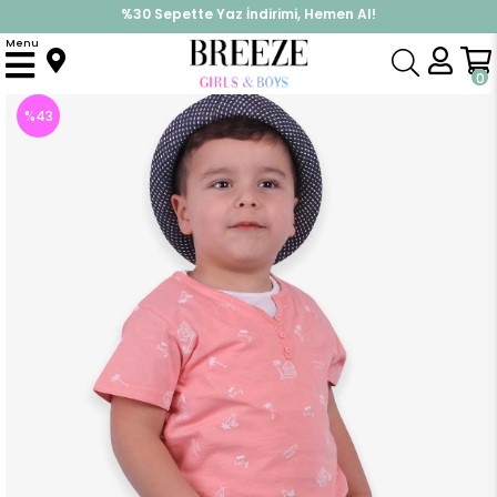
%30 Sepette Yaz İndirimi, Hemen Al!
İndirimlere ek %10 İndirimi Kap, Hemen Üye Ol!
Menu
Anasayfa
Erkek Çocuk
Takımlar
Kapri & Şort Takımı
Erkek Bebek Kapri Takım Palmiye Baskılı Somon (1.5 Yaş)
0
%
43
İndirim