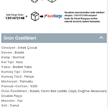
Ürün Özellikleri
Cinsiyet :
Erkek Çocuk
Desen :
Baskılı
Kalıp :
Normal
Kol Tipi :
Kısa
Yaka :
Bisiklet Yaka
Kumaş Tipi :
Örme
Kumaş Türü :
Penye
Materyal :
Pamuklu
Pamuk-Cotton :
%100
Ürün Özellikleri :
Baskılı, Yarım Beli Lastikli, Cepli, Düğme Aksesuarlı,
Double Paça
Mevsim :
Yaz
Stil :
Trend