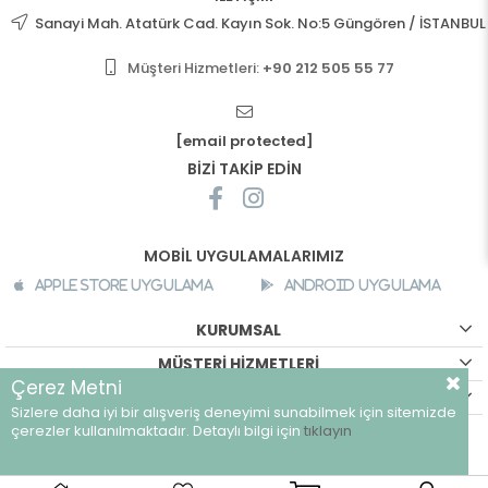
Sanayi Mah. Atatürk Cad. Kayın Sok. No:5 Güngören / İSTANBUL
Müşteri Hizmetleri:
+90 212 505 55 77
[email protected]
BİZİ TAKİP EDİN
MOBİL UYGULAMALARIMIZ
Apple Store Uygulama
Android Uygulama
KURUMSAL
MÜŞTERİ HİZMETLERİ
Çerez Metni
ALIŞVERİŞ BİLGİLERİ
Sizlere daha iyi bir alışveriş deneyimi sunabilmek için sitemizde
©
breeze.com.tr - Tüm hakları saklıdır.
çerezler kullanılmaktadır. Detaylı bilgi için
tıklayın