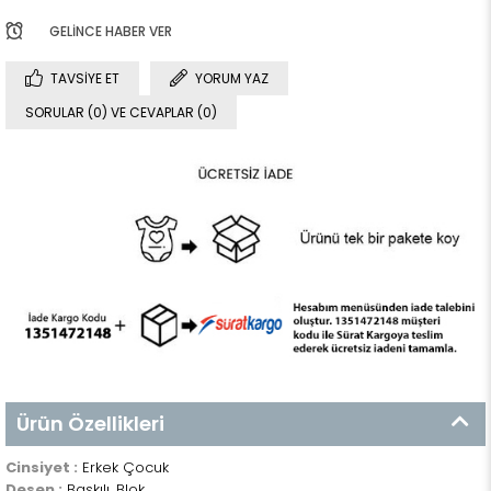
GELINCE HABER VER
TAVSIYE ET
YORUM YAZ
SORULAR (0) VE CEVAPLAR (0)
Ürün Özellikleri
Cinsiyet :
Erkek Çocuk
Desen :
Baskılı, Blok