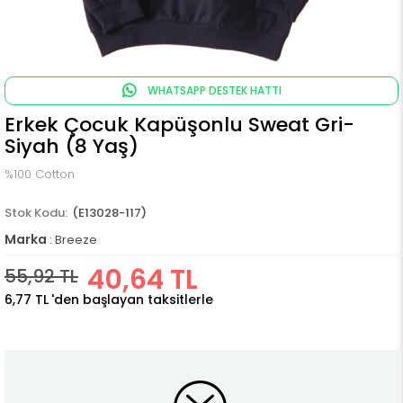
WHATSAPP DESTEK HATTI
Erkek Çocuk Kapüşonlu Sweat Gri-
Siyah (8 Yaş)
%100 Cotton
(E13028-117)
Marka
:
Breeze
40,64 TL
55,92 TL
6,77 TL
'den başlayan taksitlerle