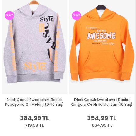
%47
%47
Erkek Çocuk Sweatshirt Baskılı
Erkek Çocuk Sweatshirt Baskılı
Kapüşonlu Gri Melanj (9-10 Yaş)
Kanguru Cepli Hardal Sarı (10 Yaş)
384,99 TL
354,99 TL
719,99 TL
664,99 TL