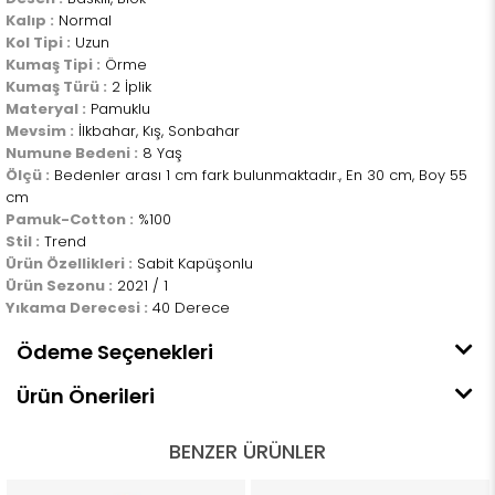
Kalıp :
Normal
Kol Tipi :
Uzun
Kumaş Tipi :
Örme
Kumaş Türü :
2 İplik
Materyal :
Pamuklu
Mevsim :
İlkbahar, Kış, Sonbahar
Numune Bedeni :
8 Yaş
Ölçü :
Bedenler arası 1 cm fark bulunmaktadır., En 30 cm, Boy 55
cm
Pamuk-Cotton :
%100
Stil :
Trend
Ürün Özellikleri :
Sabit Kapüşonlu
Ürün Sezonu :
2021 / 1
Yıkama Derecesi :
40 Derece
Ödeme Seçenekleri
Ürün Önerileri
BENZER ÜRÜNLER