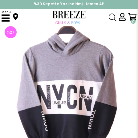
%30 Sepette Yaz İndirimi, Hemen Al!
İndirimlere ek %10 İndirimi Kap, Hemen Üye Ol!
Menu
Anasayfa
Erkek Çocuk
Üst Giyim
Sweatshirt
Erkek Çocuk Kapüşonlu Sweat Gri-Siyah (8 Yaş)
0
%
27
İndirim