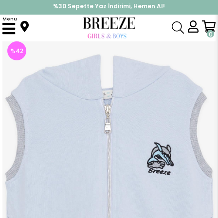
%30 Sepette Yaz İndirimi, Hemen Al!
İndirimlere ek %10 İndirimi Kap, Hemen Üye Ol!
Menu
Anasayfa
Erkek Çocuk
Üst Giyim
Yelek
Erkek Çocuk Kapüşonlu Yelek Fermuarlı Yunus Balığı Nakışlı Buz Mavisi (3 Yaş)
0
%
42
İndirim