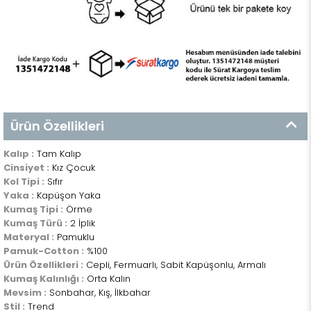
Ürün Özellikleri
Kalıp :
Tam Kalıp
Cinsiyet :
Kız Çocuk
Kol Tipi :
Sıfır
Yaka :
Kapüşon Yaka
Kumaş Tipi :
Örme
Kumaş Türü :
2 İplik
Materyal :
Pamuklu
Pamuk-Cotton :
%100
Ürün Özellikleri :
Cepli, Fermuarlı, Sabit Kapüşonlu, Armalı
Kumaş Kalınlığı :
Orta Kalın
Mevsim :
Sonbahar, Kış, İlkbahar
Stil :
Trend