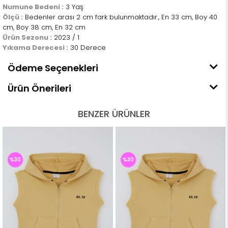
Numune Bedeni :
3 Yaş
Ölçü :
Bedenler arası 2 cm fark bulunmaktadır., En 33 cm, Boy 40
cm, Boy 38 cm, En 32 cm
Ürün Sezonu :
2023 / 1
Yıkama Derecesi :
30 Derece
Ödeme Seçenekleri
Ürün Önerileri
BENZER ÜRÜNLER
%30
%30