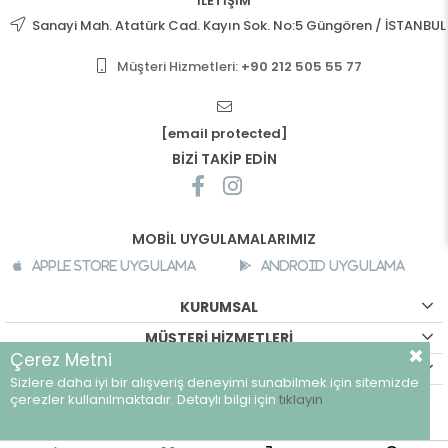
İLETİŞİM
Sanayi Mah. Atatürk Cad. Kayın Sok. No:5 Güngören / İSTANBUL
Müşteri Hizmetleri:
+90 212 505 55 77
[email protected]
BİZİ TAKİP EDİN
MOBİL UYGULAMALARIMIZ
Apple Store Uygulama
Android Uygulama
KURUMSAL
MÜŞTERİ HİZMETLERİ
Çerez Metni
ALIŞVERİŞ BİLGİLERİ
Sizlere daha iyi bir alışveriş deneyimi sunabilmek için sitemizde
©
breeze.com.tr - Tüm hakları saklıdır.
çerezler kullanılmaktadır. Detaylı bilgi için
tıklayın