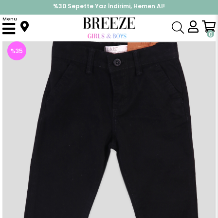
%30 Sepette Yaz İndirimi, Hemen Al!
İndirimlere ek %10 İndirimi Kap, Hemen Üye Ol!
Menu
Anasayfa
Erkek Çocuk
Alt Giyim
Pantolon
Erkek Çocuk Keten Pantolon Siyah (3 Yaş)
0
%
35
İndirim