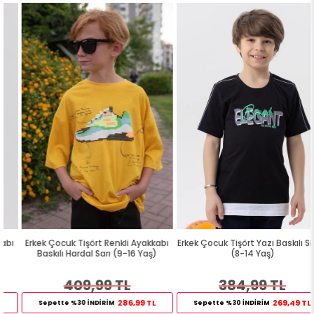
Erkek Çocuk Tişört Renkli Ayakkabı
Erkek Çocuk Tişört Yazı Baskılı Siyah
Baskılı Hardal Sarı (9-16 Yaş)
(8-14 Yaş)
409,99 TL
384,99 TL
286,99 TL
269,49 TL
Sepette %30 İNDİRİM
Sepette %30 İNDİRİM