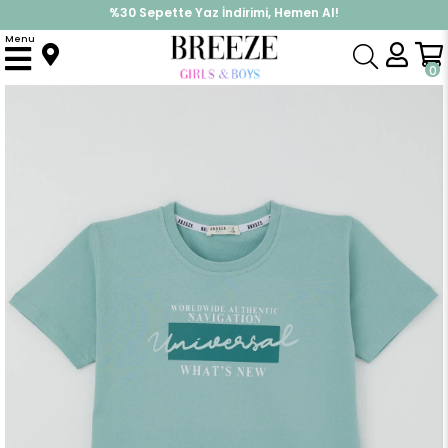
%30 Sepette Yaz İndirimi, Hemen Al!
İndirimlere ek %10 İndirimi Kap, Hemen Üye Ol!
Menu
Anasayfa
Erkek Çocuk
Üst Giyim
Tişört
Erkek Çocuk Kısa Kollu Tişört Renkli Yazı Baskılı Su Yeşili (9-14 Yaş)
0