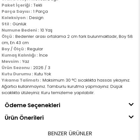
Paket İçeriği :
Tekli
Parça Sayısı :
1 Parça
Koleksiyon :
Design
Stil :
Günlük
Numune Bedeni :
10 Yaş
Ölçü :
Bedenler arası ortalama 2 cm fark bulunmaktadır, Boy 58
cm, En 43 cm
Boy / Ölçü :
Regular
Kumaş Kalınlığı :
İnce
Mevsim :
Yaz
Ürün Sezonu :
2026 / 3
Kutu Durumu :
Kutu Yok
Yıkama Talimatı :
Maksimum 30 °C sıcaklıkta hassas yıkayınız.
Ağartıcı kullanmayınız. Tamburlu kurutma yapmayınız. Düşük
sıcaklıkta ütüleyiniz. Kuru temizleme yapılabilir.
Ödeme Seçenekleri
Ürün Önerileri
BENZER ÜRÜNLER