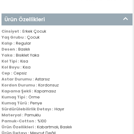
Ürün Özellikleri
Cinsiyet :
Erkek Çocuk
Yaş Grubu :
Çocuk
Kalıp :
Regular
Desen :
Baskılı
Yaka :
Bisiklet Yaka
Kol Tipi :
Kısa
Kol Boyu :
Kısa
Cep :
Cepsiz
Astar Durumu :
Astarsız
Kordon Durumu :
Kordonsuz
Kapama Şekli :
Kapamasız
Kumaş Tipi :
Örme
Kumaş Türü :
Penye
Sürdürülebilirlik Detayı :
Hayır
Materyal :
Pamuklu
Pamuk-Cotton :
%100
Ürün Özellikleri :
Kabartmalı, Baskılı
Ürün Detayı :
Mevcut Değil