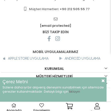
Müşteri Hizmetleri:
+90 212 505 55 77
[email protected]
BİZİ TAKİP EDİN
MOBİL UYGULAMALARIMIZ
Apple Store Uygulama
Android Uygulama
KURUMSAL
MÜŞTERİ HİZMETLERİ
Çerez Metni
ALIŞVERİŞ BİLGİLERİ
Sizlere daha iyi bir alışveriş deneyimi sunabilmek için sitemizde
©
breeze.com.tr - Tüm hakları saklıdır.
çerezler kullanılmaktadır. Detaylı bilgi için
tıklayın
Anasayfa
Favorilerim