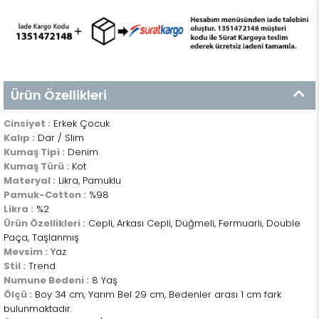
Ürün Özellikleri
Cinsiyet :
Erkek Çocuk
Kalıp :
Dar / Slim
Kumaş Tipi :
Denim
Kumaş Türü :
Kot
Materyal :
Likra, Pamuklu
Pamuk-Cotton :
%98
Likra :
%2
Ürün Özellikleri :
Cepli, Arkası Cepli, Düğmeli, Fermuarlı, Double
Paça, Taşlanmış
Mevsim :
Yaz
Stil :
Trend
Numune Bedeni :
8 Yaş
Ölçü :
Boy 34 cm, Yarım Bel 29 cm, Bedenler arası 1 cm fark
bulunmaktadır.