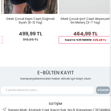
Erkek Çocuk Kapri Cepli Düğmeli
Erkek Çocuk Şort Cepli Aksesuarlı
Siyah (8-12 Yaş)
Gri Melanj (3-7 Yaş)
499,99 TL
464,99 TL
919,99 TL
325,49 TL
Sepette %30 İNDİRİM
E-BÜLTEN KAYIT
Kampanyalarımızdan haber almak için kayıt olun!
GÖNDER
İLETİŞİM
Sanayi Mah. Atatürk Cad. Kayın Sok. No:5 Güngören / İSTANBUL