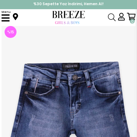
%30 Sepette Yaz İndirimi, Hemen Al!
İndirimlere ek %10 İndirimi Kap, Hemen Üye Ol!
Menu
Anasayfa
Erkek Çocuk
Alt Giyim
Kapri & Şort
Erkek Çocuk Kot Kapri Mavi (8 Yaş)
0
%
15
İndirim