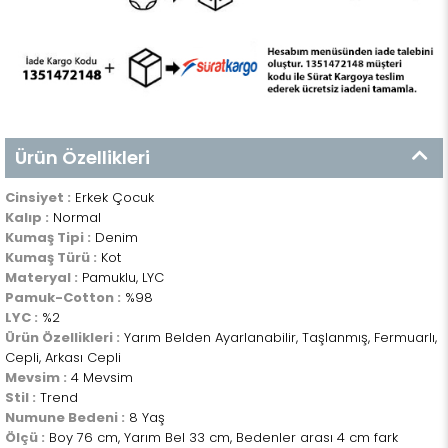
Ürün Özellikleri
Cinsiyet :
Erkek Çocuk
Kalıp :
Normal
Kumaş Tipi :
Denim
Kumaş Türü :
Kot
Materyal :
Pamuklu, LYC
Pamuk-Cotton :
%98
LYC :
%2
Ürün Özellikleri :
Yarım Belden Ayarlanabilir, Taşlanmış, Fermuarlı,
Cepli, Arkası Cepli
Mevsim :
4 Mevsim
Stil :
Trend
Numune Bedeni :
8 Yaş
Ölçü :
Boy 76 cm, Yarım Bel 33 cm, Bedenler arası 4 cm fark