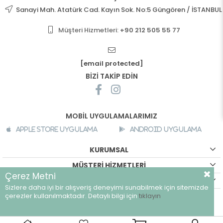
Sanayi Mah. Atatürk Cad. Kayın Sok. No:5 Güngören / İSTANBUL
Müşteri Hizmetleri:
+90 212 505 55 77
[email protected]
BİZİ TAKİP EDİN
MOBİL UYGULAMALARIMIZ
Apple Store Uygulama
Android Uygulama
KURUMSAL
MÜŞTERİ HİZMETLERİ
Çerez Metni
ALIŞVERİŞ BİLGİLERİ
Sizlere daha iyi bir alışveriş deneyimi sunabilmek için sitemizde
©
breeze.com.tr - Tüm hakları saklıdır.
çerezler kullanılmaktadır. Detaylı bilgi için
tıklayın