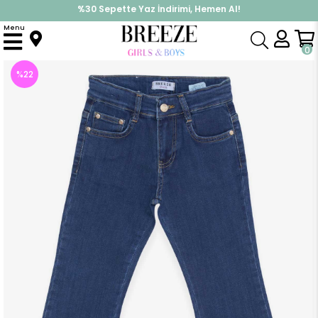
%30 Sepette Yaz İndirimi, Hemen Al!
İndirimlere ek %10 İndirimi Kap, Hemen Üye Ol!
Menu
Anasayfa
Erkek Çocuk
Alt Giyim
Pantolon
Erkek Çocuk Kot Pantolon Koyu Mavi (9 Yaş)
0
%
22
İndirim