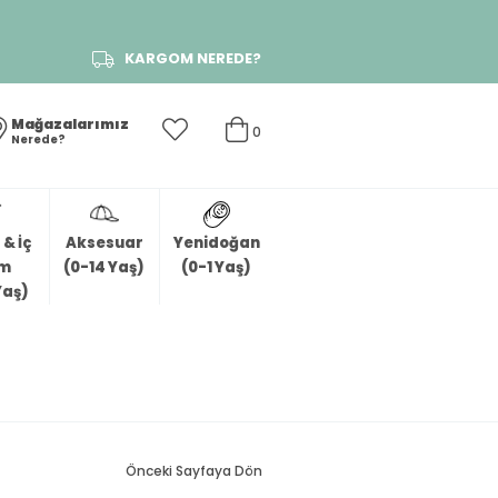
KARGOM NEREDE?
Mağazalarımız
0
Nerede?
& İç
Aksesuar
Yenidoğan
im
(0-14 Yaş)
(0-1 Yaş)
Yaş)
Önceki Sayfaya Dön