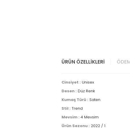
ÜRÜN ÖZELLIKLERI
ÖDEM
Cinsiyet :
Unisex
Desen :
Düz Renk
Kumaş Türü :
Saten
Stil :
Trend
Mevsim :
4 Mevsim
Ürün Sezonu :
2022 / 1