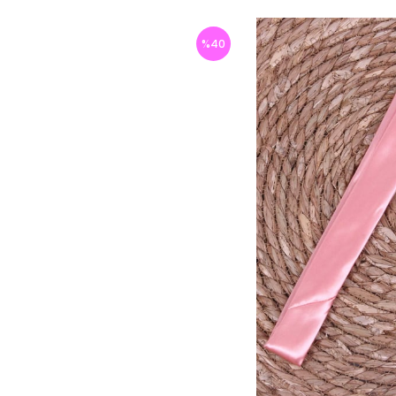
%
40
İndirim