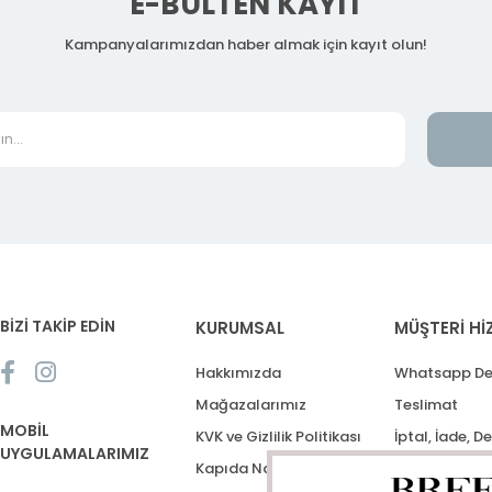
E-BÜLTEN KAYIT
Kampanyalarımızdan haber almak için kayıt olun!
BİZİ TAKİP EDİN
KURUMSAL
MÜŞTERİ Hİ
Hakkımızda
Whatsapp De
Mağazalarımız
Teslimat
MOBİL
KVK ve Gizlilik Politikası
İptal, İade, D
UYGULAMALARIMIZ
Kapıda Nakit Ödeme
Destek Talep