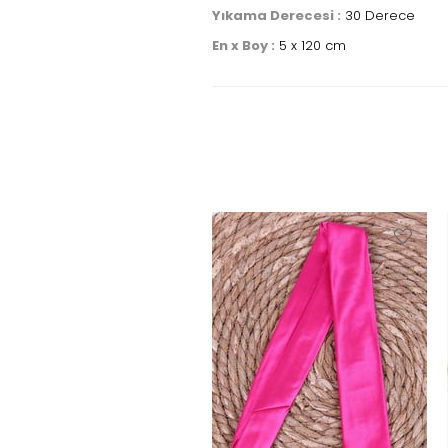
Yıkama Derecesi :
30 Derece
En x Boy :
5 x 120 cm