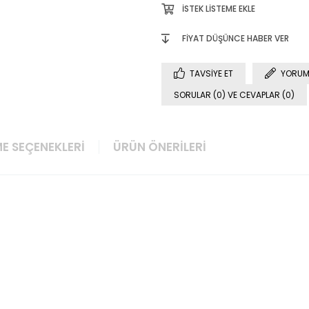
İSTEK LISTEME EKLE
FIYAT DÜŞÜNCE HABER VER
TAVSIYE ET
YORUM
SORULAR (0) VE CEVAPLAR (0)
E SEÇENEKLERI
ÜRÜN ÖNERILERI