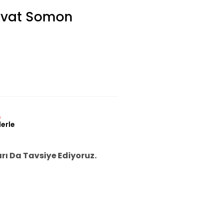
avat Somon
L
lerle
ı Da Tavsiye Ediyoruz.