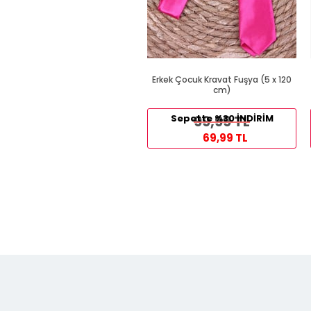
Erkek Çocuk Kravat Fuşya (5 x 120
cm)
Sepette %30 İNDİRİM
99,99 TL
69,99 TL