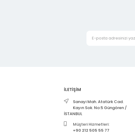
İLETİŞİM
Sanayi Mah. Atatürk Cad.
Kayın Sok. No:5 Güngören /
İSTANBUL
Müşteri Hizmetleri:
+90 212 505 55 77