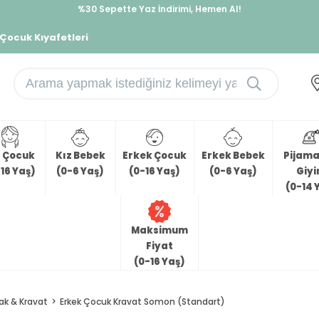
%30 Sepette Yaz İndirimi, Hemen Al!
İndirimlere ek %10 İndirimi Kap, Hemen Üye Ol!
 Çocuk Kıyafetleri
z Çocuk
Kız Bebek
Erkek Çocuk
Erkek Bebek
Pijama 
16 Yaş)
(0-6 Yaş)
(0-16 Yaş)
(0-6 Yaş)
Giy
(0-14 
Maksimum
Fiyat
(0-16 Yaş)
ak & Kravat
Erkek Çocuk Kravat Somon (Standart)