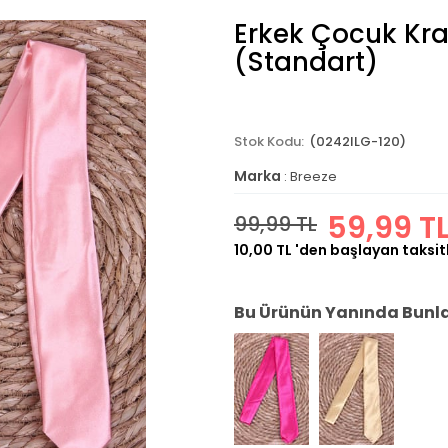
Erkek Çocuk Kr
(Standart)
(0242ILG-120)
Marka
:
Breeze
59,99 T
99,99 TL
10,00 TL
'den başlayan taksit
Bu Ürünün Yanında Bunlar