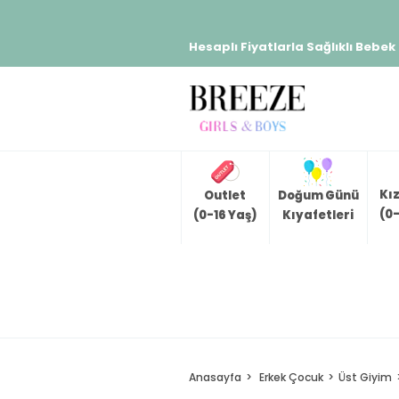
Hesaplı Fiyatlarla Sağlıklı Bebek
Kı
Outlet
Doğum Günü
(0-
(0-16 Yaş)
Kıyafetleri
Anasayfa
Erkek Çocuk
Üst Giyim