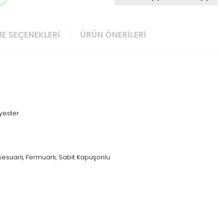
E SEÇENEKLERI
ÜRÜN ÖNERILERI
lyester
esuarlı, Fermuarlı, Sabit Kapüşonlu