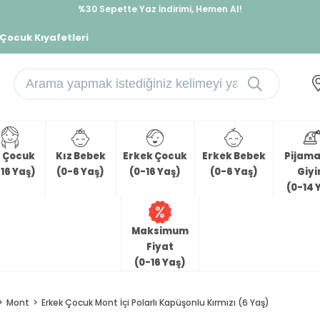
%30 Sepette Yaz İndirimi, Hemen Al!
İndirimlere ek %10 İndirimi Kap, Hemen Üye Ol!
 Çocuk Kıyafetleri
z Çocuk
Kız Bebek
Erkek Çocuk
Erkek Bebek
Pijama 
16 Yaş)
(0-6 Yaş)
(0-16 Yaş)
(0-6 Yaş)
Giy
(0-14 
Maksimum
Fiyat
(0-16 Yaş)
Mont
Erkek Çocuk Mont İçi Polarlı Kapüşonlu Kırmızı (6 Yaş)