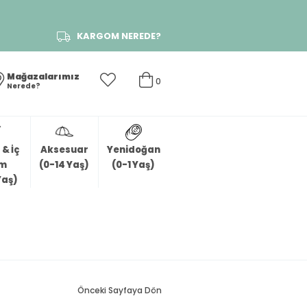
KARGOM NEREDE?
Mağazalarımız
0
Nerede?
& İç
Aksesuar
Yenidoğan
im
(0-14 Yaş)
(0-1 Yaş)
Yaş)
Önceki Sayfaya Dön