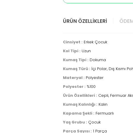
ÜRÜN ÖZELLIKLERI
ÖDEM
Cinsiyet :
Erkek Çocuk
Kol Tipi :
Uzun
Kumaş Tipi :
Dokuma
Kumaş Türü :
İçi Polar, Dış Kısmı Po
Materyal :
Polyester
Polyester :
%100
Ürün Özellikleri :
Cepli, Fermuar Aks
Kumaş Kalınlığı :
Kalın
Kapama Şekli :
Fermuarlı
Yaş Grubu :
Çocuk
Parça Sayısı :
1 Parça