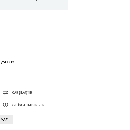
ynı Gün
KARŞILAŞTIR
GELINCE HABER VER
 YAZ