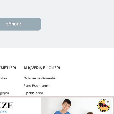
GÖNDER
ZMETLERİ
ALIŞVERİŞ BİLGİLERİ
stek
Ödeme ve Güvenlik
Para Puanlarım
eğişim
Siparişlerim
lerim
Kargo Takip
İade Taleplerim