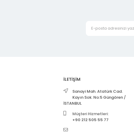
İLETİŞİM
Sanayi Mah. Atatürk Cad.
Kayın Sok. No:5 Güngören /
İSTANBUL
Müşteri Hizmetleri:
+90 212 505 55 77