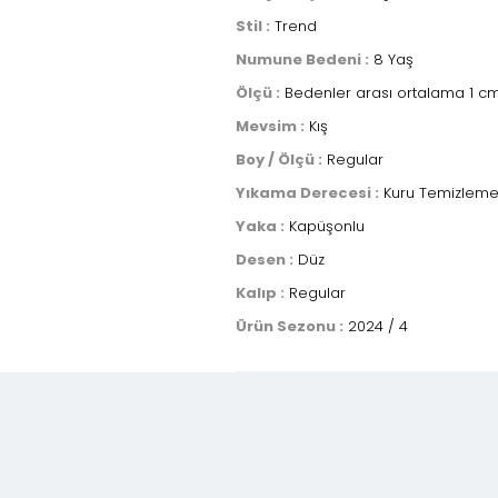
Stil :
Trend
Numune Bedeni :
8 Yaş
Ölçü :
Bedenler arası ortalama 1 cm
Mevsim :
Kış
Boy / Ölçü :
Regular
Yıkama Derecesi :
Kuru Temizlem
Yaka :
Kapüşonlu
Desen :
Düz
Kalıp :
Regular
Ürün Sezonu :
2024 / 4