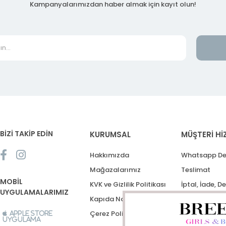
Kampanyalarımızdan haber almak için kayıt olun!
BİZİ TAKİP EDİN
KURUMSAL
MÜŞTERİ Hİ
Hakkımızda
Whatsapp De
Mağazalarımız
Teslimat
MOBİL
KVK ve Gizlilik Politikası
İptal, İade, D
UYGULAMALARIMIZ
Kapıda Nakit Ödeme
Destek Talep
Çerez Politikası
Apple Store
Uygulama