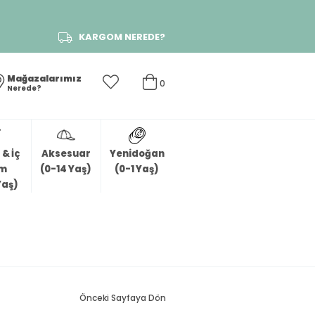
KARGOM NEREDE?
Mağazalarımız
0
Nerede?
& İç
Aksesuar
Yenidoğan
im
(0-14 Yaş)
(0-1 Yaş)
Yaş)
Önceki Sayfaya Dön