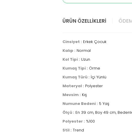
ÜRÜN ÖZELLIKLERI
ÖDEM
Cinsiyet :
Erkek Çocuk
Kalıp :
Normal
Kol Tipi :
Uzun
Kumaş Tipi :
Örme
Kumaş Türü :
İçi Yünlü
Materyal :
Polyester
Mevsim :
Kış
Numune Bedeni :
5 Yaş
Ölçü :
En 39 cm, Boy 49 cm, Bedenler
Polyester :
%100
Stil :
Trend