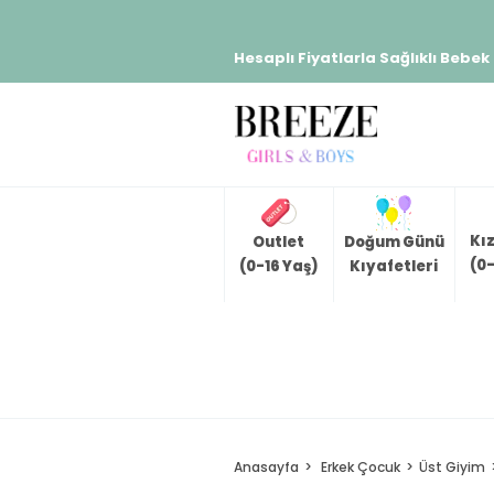
Hesaplı Fiyatlarla Sağlıklı Bebek
Kı
Outlet
Doğum Günü
(0-
(0-16 Yaş)
Kıyafetleri
Anasayfa
Erkek Çocuk
Üst Giyim