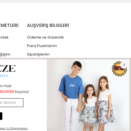
ZMETLERİ
ALIŞVERİŞ BİLGİLERİ
stek
Ödeme ve Güvenlik
Para Puanlarım
eğişim
Siparişlerim
lerim
Kargo Takip
İade Taleplerim