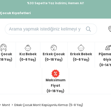
%30 Sepette Yaz İndirimi, Hemen Al!
İndirimlere ek %10 İndirimi Kap, Hemen Üye Ol!
 Çocuk Kıyafetleri
z Çocuk
Kız Bebek
Erkek Çocuk
Erkek Bebek
Pijama 
16 Yaş)
(0-6 Yaş)
(0-16 Yaş)
(0-6 Yaş)
Giy
(0-14 
Maksimum
Fiyat
(0-16 Yaş)
Mont
Erkek Çocuk Mont Kapüşonlu Kırmızı (5-8 Yaş)