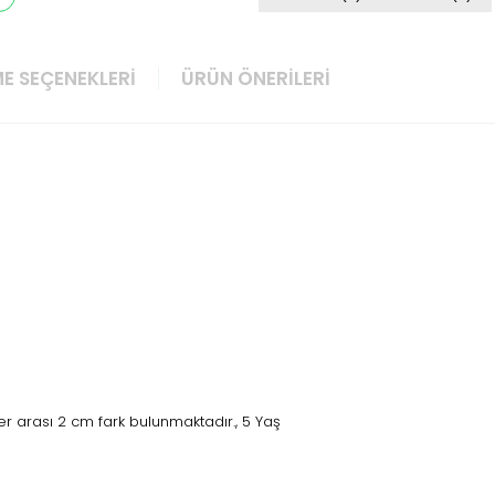
E SEÇENEKLERI
ÜRÜN ÖNERILERI
 arası 2 cm fark bulunmaktadır., 5 Yaş