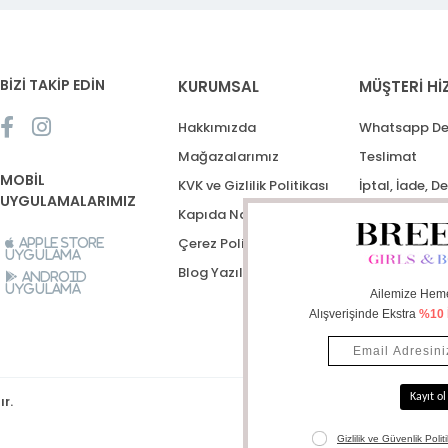
BİZİ TAKİP EDİN
KURUMSAL
MÜŞTERİ Hİ
Hakkımızda
Whatsapp De
Mağazalarımız
Teslimat
MOBİL
KVK ve Gizlilik Politikası
İptal, İade, D
UYGULAMALARIMIZ
Kapıda Nakit Ödeme
Destek Talep
Çerez Politikası
Apple Store
Uygulama
Blog Yazıları
Android
Uygulama
ır.