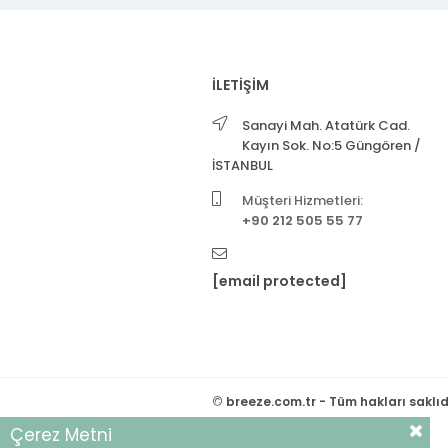
İLETİŞİM
Sanayi Mah. Atatürk Cad.
Kayın Sok. No:5 Güngören /
İSTANBUL
Müşteri Hizmetleri:
+90 212 505 55 77
[email protected]
©
breeze.com.tr - Tüm hakları saklıd
Çerez Metni