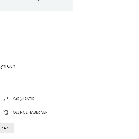
ynı Gün
KARŞILAŞTIR
GELINCE HABER VER
 YAZ