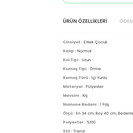
ÜRÜN ÖZELLIKLERI
ÖDEM
Cinsiyet :
Erkek Çocuk
Kalıp :
Normal
Kol Tipi :
Uzun
Kumaş Tipi :
Örme
Kumaş Türü :
İçi Yünlü
Materyal :
Polyester
Mevsim :
Kış
Numune Bedeni :
1 Yaş
Ölçü :
En 34 cm, Boy 40 cm, Bedenler
Polyester :
%100
Stil :
Trend