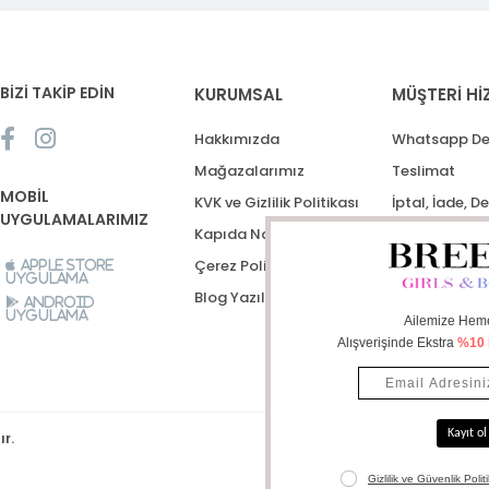
BİZİ TAKİP EDİN
KURUMSAL
MÜŞTERİ Hİ
Hakkımızda
Whatsapp De
Mağazalarımız
Teslimat
MOBİL
KVK ve Gizlilik Politikası
İptal, İade, D
UYGULAMALARIMIZ
Kapıda Nakit Ödeme
Destek Talep
Çerez Politikası
Apple Store
Uygulama
Blog Yazıları
Android
Uygulama
ır.