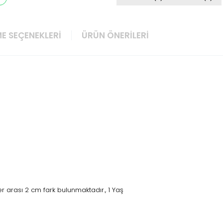
E SEÇENEKLERI
ÜRÜN ÖNERILERI
 arası 2 cm fark bulunmaktadır., 1 Yaş