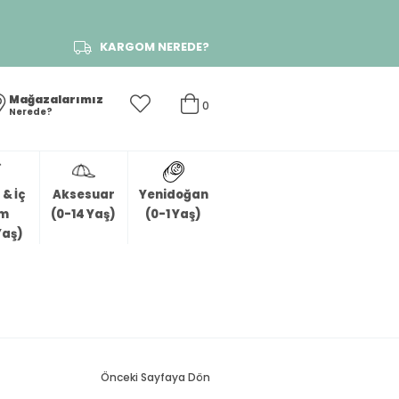
KARGOM NEREDE?
Mağazalarımız
0
Nerede?
& İç
Aksesuar
Yenidoğan
im
(0-14 Yaş)
(0-1 Yaş)
Yaş)
Önceki Sayfaya Dön