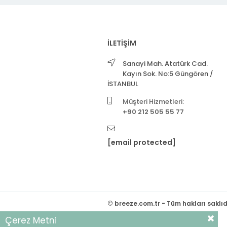
İLETİŞİM
Sanayi Mah. Atatürk Cad.
Kayın Sok. No:5 Güngören /
İSTANBUL
Müşteri Hizmetleri:
+90 212 505 55 77
[email protected]
©
breeze.com.tr - Tüm hakları saklıd
Çerez Metni