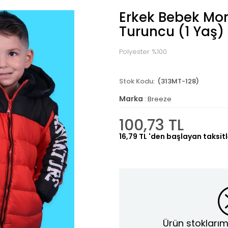
Erkek Bebek Mo
Turuncu (1 Yaş)
Polyester %100
(313MT-128)
Marka
:
Breeze
100,73 TL
16,79 TL
'den başlayan taksitl
Ürün stoklarım