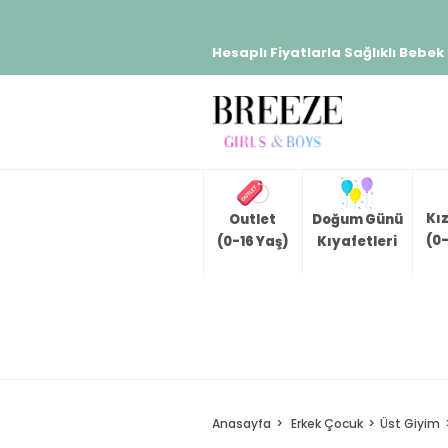
Hesaplı Fiyatlarla Sağlıklı Bebek
Kı
Outlet
Doğum Günü
(0-
(0-16 Yaş)
Kıyafetleri
Anasayfa
Erkek Çocuk
Üst Giyim