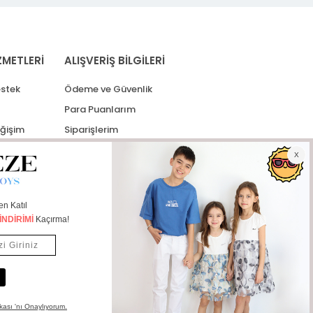
ZMETLERİ
ALIŞVERİŞ BİLGİLERİ
stek
Ödeme ve Güvenlik
Para Puanlarım
eğişim
Siparişlerim
lerim
Kargo Takip
İade Taleplerim