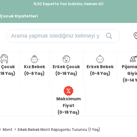
%30 Sepette Yaz İndirimi, Hemen Al!
İndirimlere ek %10 İndirimi Kap, Hemen Üye Ol!
 Çocuk Kıyafetleri
z Çocuk
Kız Bebek
Erkek Çocuk
Erkek Bebek
Pijama 
16 Yaş)
(0-6 Yaş)
(0-16 Yaş)
(0-6 Yaş)
Giy
(0-14 
Maksimum
Fiyat
(0-16 Yaş)
Mont
Erkek Bebek Mont Kapüşonlu Turuncu (1 Yaş)