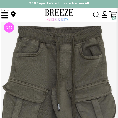
%30 Sepette Yaz İndirimi, Hemen Al!
İndirimlere ek %10 İndirimi Kap, Hemen Üye Ol!
Menu
Anasayfa
Erkek Çocuk
Alt Giyim
Pantolon
Erkek Çocuk Pantolon Kargo Cepli Beli Lastikli Haki Yeşil (4 Yaş)
0
%
47
İndirim