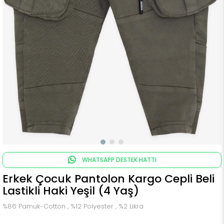
WHATSAPP DESTEK HATTI
Erkek Çocuk Pantolon Kargo Cepli Beli
Lastikli Haki Yeşil (4 Yaş)
%86 Pamuk-Cotton , %12 Polyester , %2 Likra