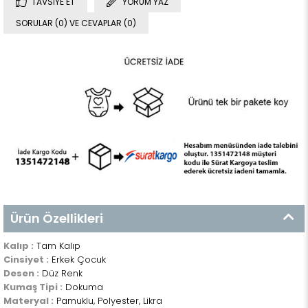
TAVSIYE ET
YORUM YAZ
SORULAR (0) VE CEVAPLAR (0)
Ürün Özellikleri
Kalıp :
Tam Kalıp
Cinsiyet :
Erkek Çocuk
Desen :
Düz Renk
Kumaş Tipi :
Dokuma
Materyal :
Pamuklu, Polyester, Likra