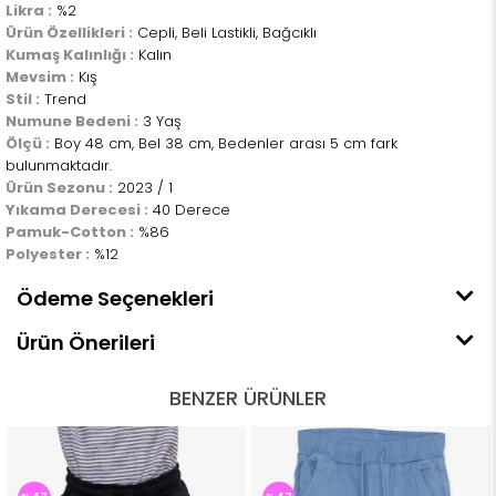
Likra :
%2
Ürün Özellikleri :
Cepli, Beli Lastikli, Bağcıklı
Kumaş Kalınlığı :
Kalın
Mevsim :
Kış
Stil :
Trend
Numune Bedeni :
3 Yaş
Ölçü :
Boy 48 cm, Bel 38 cm, Bedenler arası 5 cm fark
bulunmaktadır.
Ürün Sezonu :
2023 / 1
Yıkama Derecesi :
40 Derece
Pamuk-Cotton :
%86
Polyester :
%12
Ödeme Seçenekleri
Ürün Önerileri
BENZER ÜRÜNLER