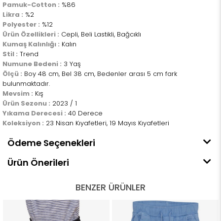
Pamuk-Cotton :
%86
Likra :
%2
Polyester :
%12
Ürün Özellikleri :
Cepli, Beli Lastikli, Bağcıklı
Kumaş Kalınlığı :
Kalın
Stil :
Trend
Numune Bedeni :
3 Yaş
Ölçü :
Boy 48 cm, Bel 38 cm, Bedenler arası 5 cm fark
bulunmaktadır.
Mevsim :
Kış
Ürün Sezonu :
2023 / 1
Yıkama Derecesi :
40 Derece
Koleksiyon :
23 Nisan Kıyafetleri, 19 Mayıs Kıyafetleri
Ödeme Seçenekleri
Ürün Önerileri
BENZER ÜRÜNLER