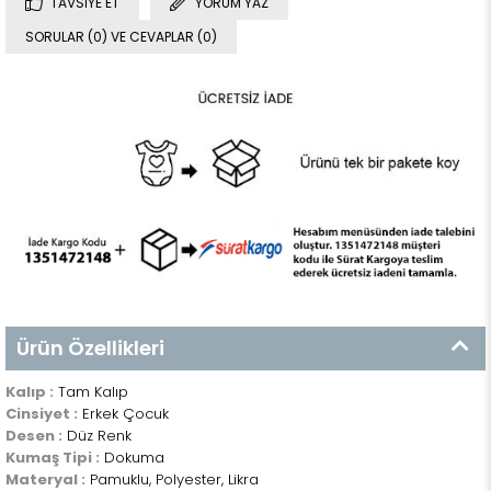
TAVSIYE ET
YORUM YAZ
SORULAR (0) VE CEVAPLAR (0)
Ürün Özellikleri
Kalıp :
Tam Kalıp
Cinsiyet :
Erkek Çocuk
Desen :
Düz Renk
Kumaş Tipi :
Dokuma
Materyal :
Pamuklu, Polyester, Likra