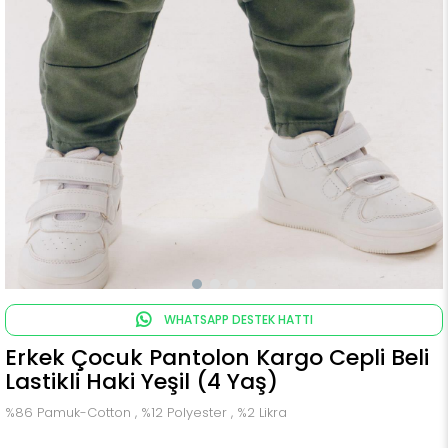
WHATSAPP DESTEK HATTI
Erkek Çocuk Pantolon Kargo Cepli Beli
Lastikli Haki Yeşil (4 Yaş)
%86 Pamuk-Cotton , %12 Polyester , %2 Likra