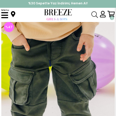
%30 Sepette Yaz İndirimi, Hemen Al!
İndirimlere ek %10 İndirimi Kap, Hemen Üye Ol!
Menu
Anasayfa
Erkek Çocuk
Alt Giyim
Pantolon
Erkek Çocuk Pantolon Kargo Cepli Beli Lastikli Haki Yeşil (4 Yaş)
0
%
47
İndirim