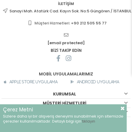
İLETİŞİM
Sanayi Mah. Atatürk Cad. Kayın Sok. No:5 Güngören / İSTANBUL
Müşteri Hizmetleri:
+90 212 505 55 77
[email protected]
BİZİ TAKİP EDİN
MOBİL UYGULAMALARIMIZ
Apple Store Uygulama
Android Uygulama
KURUMSAL
MÜŞTERİ HİZMETLERİ
Çerez Metni
ALIŞVERİŞ BİLGİLERİ
Sizlere daha iyi bir alışveriş deneyimi sunabilmek için sitemizde
©
breeze.com.tr - Tüm hakları saklıdır.
çerezler kullanılmaktadır. Detaylı bilgi için
tıklayın