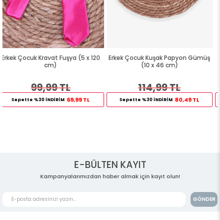
20
Erkek Çocuk Kuşak Papyon Gümüş
Erkek Çocuk Papyon Sarı (4.5 x 
(10 x 46 cm)
cm)
114,99 TL
89,99 TL
80,49 TL
62,99 TL
Sepette %30 İNDİRİM
Sepette %30 İNDİRİM
E-BÜLTEN KAYIT
Kampanyalarımızdan haber almak için kayıt olun!
GÖNDER