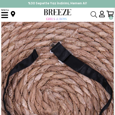
%30 Sepette Yaz İndirimi, Hemen Al!
İndirimlere ek %10 İndirimi Kap, Hemen Üye Ol!
Menu
Anasayfa
Aksesuar
Papyon & Kuşak & Kravat
Erkek Çocuk Papyon Sarı (Standart)
0