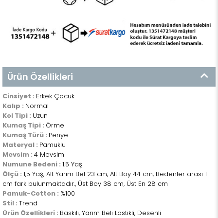
Ürün Özellikleri
Cinsiyet :
Erkek Çocuk
Kalıp :
Normal
Kol Tipi :
Uzun
Kumaş Tipi :
Örme
Kumaş Türü :
Penye
Materyal :
Pamuklu
Mevsim :
4 Mevsim
Numune Bedeni :
1.5 Yaş
Ölçü :
1,5 Yaş, Alt Yarım Bel 23 cm, Alt Boy 44 cm, Bedenler arası 1
cm fark bulunmaktadır., Üst Boy 38 cm, Üst En 28 cm
Pamuk-Cotton :
%100
Stil :
Trend
Ürün Özellikleri :
Baskılı, Yarım Beli Lastikli, Desenli