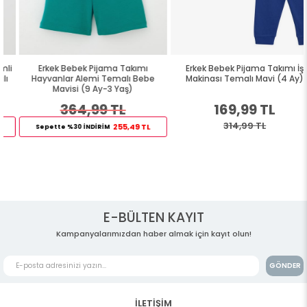
Erkek Bebek Pijama Takımı
Erkek Bebek Pijama Takımı İş
Hayvanlar Alemi Temalı Bebe
Makinası Temalı Mavi (4 Ay)
Mavisi (9 Ay-3 Yaş)
364,99 TL
169,99 TL
314,99 TL
255,49 TL
Sepette %30 İNDİRİM
E-BÜLTEN KAYIT
Kampanyalarımızdan haber almak için kayıt olun!
GÖNDER
İLETİŞİM