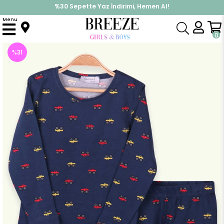
%30 Sepette Yaz İndirimi, Hemen Al!
İndirimlere ek %10 İndirimi Kap, Hemen Üye Ol!
Menu
Anasayfa
Pijama & İç Giyim
ERKEK
Pijama Takımı
Erkek Çocuk Pijama Takımı Araba Desenli Lacivert (1.5 Yaş)
0
%
31
İndirim