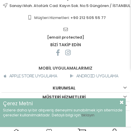
Sanayi Mah. Atatürk Cad. Kayın Sok. No:5 Güngören / İSTANBUL
Müşteri Hizmetleri:
+90 212 505 55 77
[email protected]
BİZİ TAKİP EDİN
MOBİL UYGULAMALARIMIZ
Apple Store Uygulama
Android Uygulama
KURUMSAL
MÜŞTERİ HİZMETLERİ
Çerez Metni
ALIŞVERİŞ BİLGİLERİ
Sizlere daha iyi bir alışveriş deneyimi sunabilmek için sitemizde
©
breeze.com.tr - Tüm hakları saklıdır.
çerezler kullanılmaktadır. Detaylı bilgi için
tıklayın