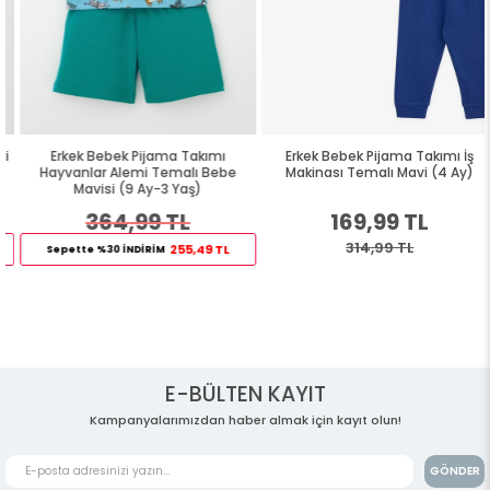
Erkek Bebek Pijama Takımı
Erkek Bebek Pijama Takımı İş
Hayvanlar Alemi Temalı Bebe
Makinası Temalı Mavi (4 Ay)
Mavisi (9 Ay-3 Yaş)
364,99 TL
169,99 TL
314,99 TL
255,49 TL
Sepette %30 İNDİRİM
E-BÜLTEN KAYIT
Kampanyalarımızdan haber almak için kayıt olun!
GÖNDER