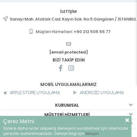
İLETİŞİM
Sanayi Mah. Atatürk Cad. Kayın Sok. No:5 Güngören / İSTANBUL
Müşteri Hizmetleri:
+90 212 505 55 77
[email protected]
BİZİ TAKİP EDİN
MOBİL UYGULAMALARIMIZ
Apple Store Uygulama
Android Uygulama
KURUMSAL
MÜŞTERİ HİZMETLERİ
Çerez Metni
ALIŞVERİŞ BİLGİLERİ
Sizlere daha iyi bir alışveriş deneyimi sunabilmek için sitemizde
©
breeze.com.tr - Tüm hakları saklıdır.
çerezler kullanılmaktadır. Detaylı bilgi için
tıklayın