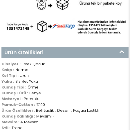
Ürün Özellikleri
Cinsiyet :
Erkek Çocuk
Kalıp :
Normal
Kol Tipi :
Uzun
Yaka :
Bisiklet Yaka
Kumaş Tipi :
Örme
Kumaş Türü :
Penye
Materyal :
Pamuklu
Pamuk-Cotton :
%100
Ürün Özellikleri :
Beli Lastikli, Desenli, Paçası Lastikli
Kumaş Kalınlığı :
Mevsimlik
Mevsim :
4 Mevsim
Stil :
Trend