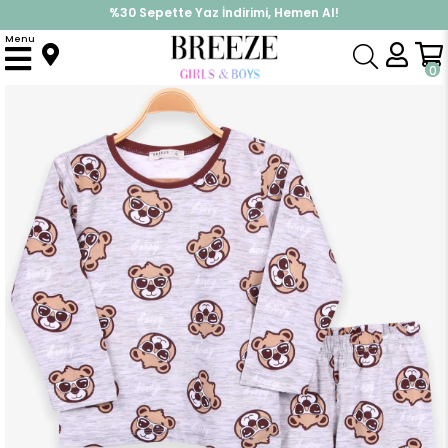
%30 Sepette Yaz İndirimi, Hemen Al!
İndirimlere ek %10 İndirimi Kap, Hemen Üye Ol!
Menu
Anasayfa
Pijama & İç Giyim
ERKEK
Pijama Takımı
Erkek Çocuk Pijama Takımı Ayıcık Desenli Açık Gri Melanj (6 Yaş)
0