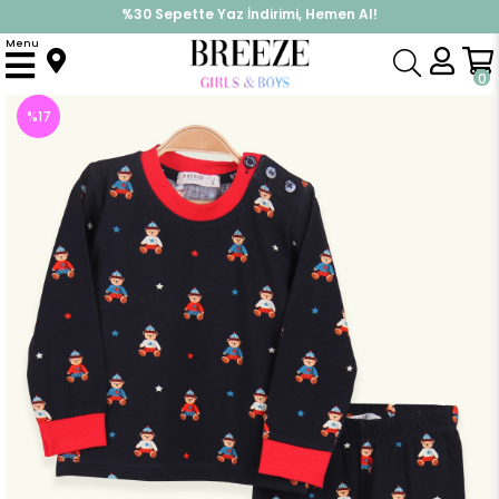
%30 Sepette Yaz İndirimi, Hemen Al!
İndirimlere ek %10 İndirimi Kap, Hemen Üye Ol!
Menu
Anasayfa
Pijama & İç Giyim
ERKEK
Pijama Takımı
Erkek Çocuk Pijama Takımı Ayıcıklı Kırmızı (1.5 Yaş)
0
%
17
İndirim