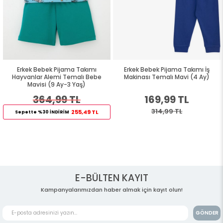
Erkek Bebek Pijama Takımı
Erkek Bebek Pijama Takımı İş
Hayvanlar Alemi Temalı Bebe
Makinası Temalı Mavi (4 Ay)
Mavisi (9 Ay-3 Yaş)
364,99 TL
169,99 TL
314,99 TL
255,49 TL
Sepette %30 İNDİRİM
E-BÜLTEN KAYIT
Kampanyalarımızdan haber almak için kayıt olun!
GÖNDER