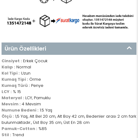
Ürün Özellikleri
Cinsiyet :
Erkek Çocuk
Kalıp :
Normal
Kol Tipi :
Uzun
Kumaş Tipi :
Örme
Kumaş Türü :
Penye
LCY :
% 15
Materyal :
LCY, Pamuklu
Mevsim :
4 Mevsim
Numune Bedeni :
1.5 Yaş
Ölçü :
1,5 Yaş, Alt Bel 20 cm, Alt Boy 42 cm, Bedenler arası 2 cm fark
bulunmaktadır., Üst Boy 35 cm, Üst En 28 cm
Pamuk-Cotton :
%85
Stil :
Trend