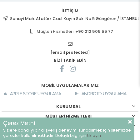
İLETİŞİM
Sanayi Mah. Atatürk Cad. Kayın Sok. No:5 Güngören / İSTANBUL
Müşteri Hizmetleri:
+90 212 505 55 77
[email protected]
BİZİ TAKİP EDİN
MOBİL UYGULAMALARIMIZ
Apple Store Uygulama
Android Uygulama
KURUMSAL
MÜŞTERİ HİZMETLERİ
Çerez Metni
ALIŞVERİŞ BİLGİLERİ
Sizlere daha iyi bir alışveriş deneyimi sunabilmek için sitemizde
©
breeze.com.tr - Tüm hakları saklıdır.
çerezler kullanılmaktadır. Detaylı bilgi için
tıklayın