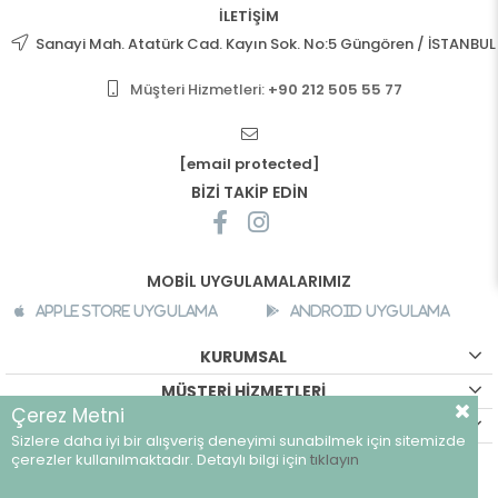
İLETİŞİM
Sanayi Mah. Atatürk Cad. Kayın Sok. No:5 Güngören / İSTANBUL
Müşteri Hizmetleri:
+90 212 505 55 77
[email protected]
BİZİ TAKİP EDİN
MOBİL UYGULAMALARIMIZ
Apple Store Uygulama
Android Uygulama
KURUMSAL
MÜŞTERİ HİZMETLERİ
Çerez Metni
ALIŞVERİŞ BİLGİLERİ
Sizlere daha iyi bir alışveriş deneyimi sunabilmek için sitemizde
©
breeze.com.tr - Tüm hakları saklıdır.
çerezler kullanılmaktadır. Detaylı bilgi için
tıklayın