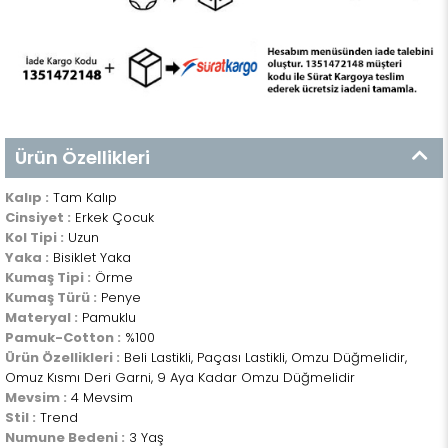
Ürün Özellikleri
Kalıp :
Tam Kalıp
Cinsiyet :
Erkek Çocuk
Kol Tipi :
Uzun
Yaka :
Bisiklet Yaka
Kumaş Tipi :
Örme
Kumaş Türü :
Penye
Materyal :
Pamuklu
Pamuk-Cotton :
%100
Ürün Özellikleri :
Beli Lastikli, Paçası Lastikli, Omzu Düğmelidir,
Omuz Kısmı Deri Garni, 9 Aya Kadar Omzu Düğmelidir
Mevsim :
4 Mevsim
Stil :
Trend
Numune Bedeni :
3 Yaş