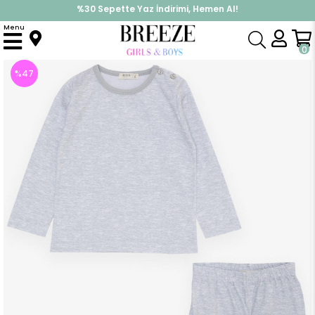
%30 Sepette Yaz İndirimi, Hemen Al!
İndirimlere ek %10 İndirimi Kap, Hemen Üye Ol!
Menu
Anasayfa
Pijama & İç Giyim
ERKEK
Pijama Takımı
Erkek Çocuk Pijama Takımı Basic Açık Gri Melanj (1 Yaş)
0
%
47
İndirim