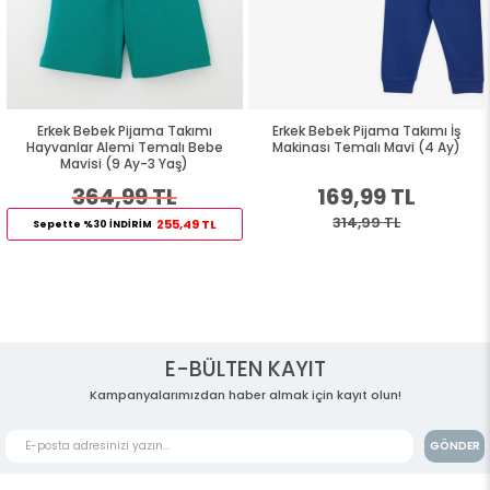
Erkek Bebek Pijama Takımı
Erkek Bebek Pijama Takımı İş
Hayvanlar Alemi Temalı Bebe
Makinası Temalı Mavi (4 Ay)
Mavisi (9 Ay-3 Yaş)
364,99 TL
169,99 TL
314,99 TL
255,49 TL
Sepette %30 İNDİRİM
E-BÜLTEN KAYIT
Kampanyalarımızdan haber almak için kayıt olun!
GÖNDER