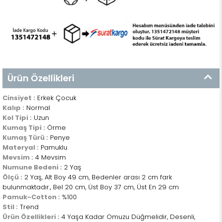
Ürün Özellikleri
Cinsiyet :
Erkek Çocuk
Kalıp :
Normal
Kol Tipi :
Uzun
Kumaş Tipi :
Örme
Kumaş Türü :
Penye
Materyal :
Pamuklu
Mevsim :
4 Mevsim
Numune Bedeni :
2 Yaş
Ölçü :
2 Yaş, Alt Boy 49 cm, Bedenler arası 2 cm fark
bulunmaktadır., Bel 20 cm, Üst Boy 37 cm, Üst En 29 cm
Pamuk-Cotton :
%100
Stil :
Trend
Ürün Özellikleri :
4 Yaşa Kadar Omuzu Düğmelidir, Desenli,