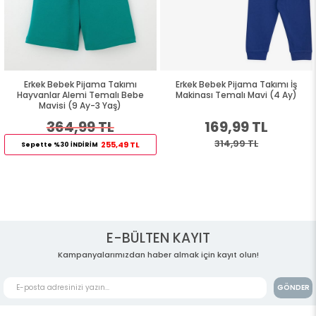
Erkek Bebek Pijama Takımı
Erkek Bebek Pijama Takımı İş
Hayvanlar Alemi Temalı Bebe
Makinası Temalı Mavi (4 Ay)
Mavisi (9 Ay-3 Yaş)
364,99 TL
169,99 TL
314,99 TL
255,49 TL
Sepette %30 İNDİRİM
E-BÜLTEN KAYIT
Kampanyalarımızdan haber almak için kayıt olun!
GÖNDER