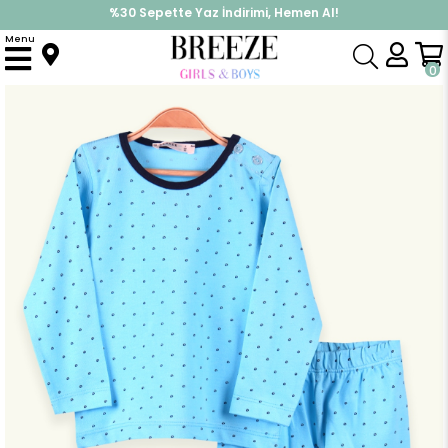
%30 Sepette Yaz İndirimi, Hemen Al!
İndirimlere ek %10 İndirimi Kap, Hemen Üye Ol!
Menu
Anasayfa
Pijama & İç Giyim
ERKEK
Pijama Takımı
Erkek Çocuk Pijama Takımı Puantiyeli Mavi (4 Yaş)
0