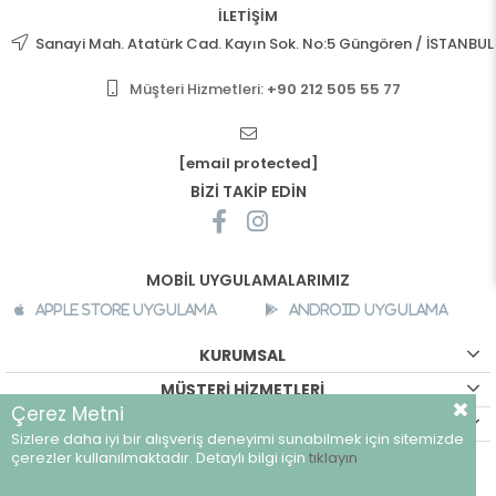
İLETİŞİM
Sanayi Mah. Atatürk Cad. Kayın Sok. No:5 Güngören / İSTANBUL
Müşteri Hizmetleri:
+90 212 505 55 77
[email protected]
BİZİ TAKİP EDİN
MOBİL UYGULAMALARIMIZ
Apple Store Uygulama
Android Uygulama
KURUMSAL
MÜŞTERİ HİZMETLERİ
Çerez Metni
ALIŞVERİŞ BİLGİLERİ
Sizlere daha iyi bir alışveriş deneyimi sunabilmek için sitemizde
©
breeze.com.tr - Tüm hakları saklıdır.
çerezler kullanılmaktadır. Detaylı bilgi için
tıklayın