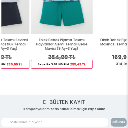
i
Erkek Bebek Pijama Takımı
Erkek Bebek Pijama Takımı İş
Hayvanlar Alemi Temalı Bebe
Makinası Temalı Mavi (4 Ay)
Mavisi (9 Ay-3 Yaş)
364,99 TL
169,99 TL
314,99 TL
255,49 TL
Sepette %30 İNDİRİM
E-BÜLTEN KAYIT
Kampanyalarımızdan haber almak için kayıt olun!
GÖNDER