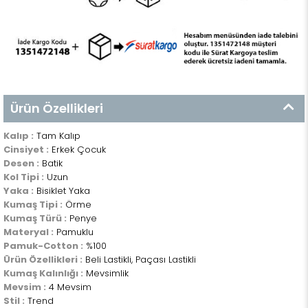
Ürün Özellikleri
Kalıp :
Tam Kalıp
Cinsiyet :
Erkek Çocuk
Desen :
Batik
Kol Tipi :
Uzun
Yaka :
Bisiklet Yaka
Kumaş Tipi :
Örme
Kumaş Türü :
Penye
Materyal :
Pamuklu
Pamuk-Cotton :
%100
Ürün Özellikleri :
Beli Lastikli, Paçası Lastikli
Kumaş Kalınlığı :
Mevsimlik
Mevsim :
4 Mevsim
Stil :
Trend