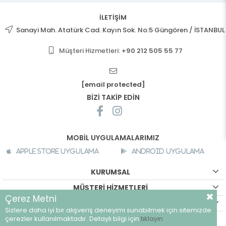
İLETİŞİM
Sanayi Mah. Atatürk Cad. Kayın Sok. No:5 Güngören / İSTANBUL
Müşteri Hizmetleri:
+90 212 505 55 77
[email protected]
BİZİ TAKİP EDİN
MOBİL UYGULAMALARIMIZ
Apple Store Uygulama
Android Uygulama
KURUMSAL
MÜŞTERİ HİZMETLERİ
Çerez Metni
ALIŞVERİŞ BİLGİLERİ
Sizlere daha iyi bir alışveriş deneyimi sunabilmek için sitemizde
©
breeze.com.tr - Tüm hakları saklıdır.
çerezler kullanılmaktadır. Detaylı bilgi için
tıklayın