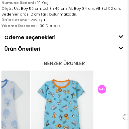
Numune Bedeni :
10 Yaş
Ölçü :
Üst Boy 55 cm, Üst En 40 cm, Alt Boy 84 cm, Alt Bel 52 cm,
Bedenler arası 2 cm fark bulunmaktadır.
Ürün Sezonu :
2023 / 1
Yıkama Derecesi :
30 Derece
Ödeme Seçenekleri
Ürün Önerileri
BENZER ÜRÜNLER
%46