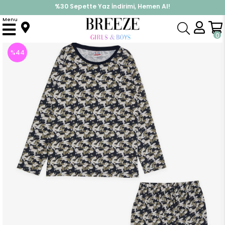
%30 Sepette Yaz İndirimi, Hemen Al!
İndirimlere ek %10 İndirimi Kap, Hemen Üye Ol!
Menu
Anasayfa
Pijama & İç Giyim
ERKEK
Pijama Takımı
Erkek Çocuk Pijama Takımı Boya Desenli Karışık Renk (9 Yaş)
0
%
44
İndirim