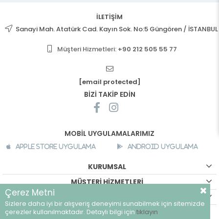
İLETİŞİM
Sanayi Mah. Atatürk Cad. Kayın Sok. No:5 Güngören / İSTANBUL
Müşteri Hizmetleri:
+90 212 505 55 77
[email protected]
BİZİ TAKİP EDİN
MOBİL UYGULAMALARIMIZ
Apple Store Uygulama
Android Uygulama
KURUMSAL
MÜŞTERİ HİZMETLERİ
Çerez Metni
ALIŞVERİŞ BİLGİLERİ
Sizlere daha iyi bir alışveriş deneyimi sunabilmek için sitemizde
©
breeze.com.tr - Tüm hakları saklıdır.
çerezler kullanılmaktadır. Detaylı bilgi için
tıklayın