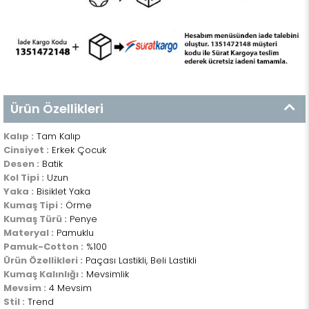
Ürün Özellikleri
Kalıp :
Tam Kalıp
Cinsiyet :
Erkek Çocuk
Desen :
Batik
Kol Tipi :
Uzun
Yaka :
Bisiklet Yaka
Kumaş Tipi :
Örme
Kumaş Türü :
Penye
Materyal :
Pamuklu
Pamuk-Cotton :
%100
Ürün Özellikleri :
Paçası Lastikli, Beli Lastikli
Kumaş Kalınlığı :
Mevsimlik
Mevsim :
4 Mevsim
Stil :
Trend