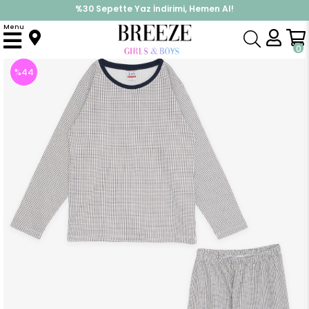
%30 Sepette Yaz İndirimi, Hemen Al!
İndirimlere ek %10 İndirimi Kap, Hemen Üye Ol!
Menu
Anasayfa
Pijama & İç Giyim
ERKEK
Pijama Takımı
Erkek Çocuk Pijama Takımı Desenli Ekru (9 Yaş)
0
%
44
İndirim