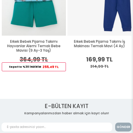
Erkek Bebek Pijama Takımı
Erkek Bebek Pijama Takımı İş
Hayvanlar Alemi Temalı Bebe
Makinası Temalı Mavi (4 Ay)
Mavisi (9 Ay-3 Yaş)
364,99 TL
169,99 TL
314,99 TL
255,49 TL
Sepette %30 İNDİRİM
E-BÜLTEN KAYIT
Kampanyalarımızdan haber almak için kayıt olun!
GÖNDER