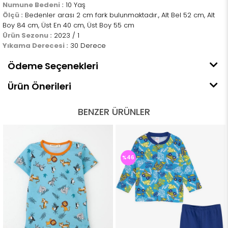
Numune Bedeni :
10 Yaş
Ölçü :
Bedenler arası 2 cm fark bulunmaktadır., Alt Bel 52 cm, Alt
Boy 84 cm, Üst En 40 cm, Üst Boy 55 cm
Ürün Sezonu :
2023 / 1
Yıkama Derecesi :
30 Derece
Ödeme Seçenekleri
Ürün Önerileri
BENZER ÜRÜNLER
%46