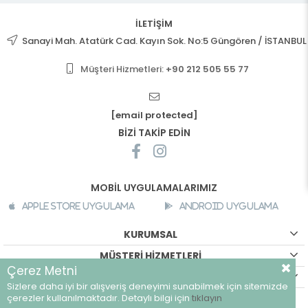
İLETİŞİM
Sanayi Mah. Atatürk Cad. Kayın Sok. No:5 Güngören / İSTANBUL
Müşteri Hizmetleri:
+90 212 505 55 77
[email protected]
BİZİ TAKİP EDİN
MOBİL UYGULAMALARIMIZ
Apple Store Uygulama
Android Uygulama
KURUMSAL
MÜŞTERİ HİZMETLERİ
Çerez Metni
ALIŞVERİŞ BİLGİLERİ
Sizlere daha iyi bir alışveriş deneyimi sunabilmek için sitemizde
©
breeze.com.tr - Tüm hakları saklıdır.
çerezler kullanılmaktadır. Detaylı bilgi için
tıklayın