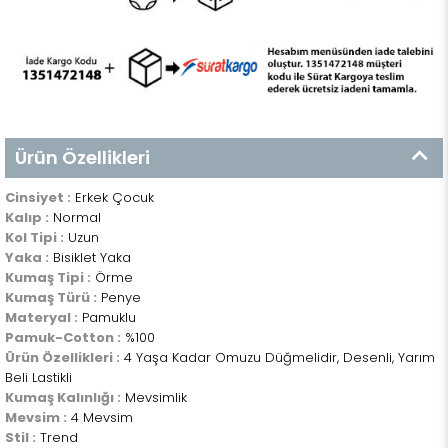
Ürün Özellikleri
Cinsiyet :
Erkek Çocuk
Kalıp :
Normal
Kol Tipi :
Uzun
Yaka :
Bisiklet Yaka
Kumaş Tipi :
Örme
Kumaş Türü :
Penye
Materyal :
Pamuklu
Pamuk-Cotton :
%100
Ürün Özellikleri :
4 Yaşa Kadar Omuzu Düğmelidir, Desenli, Yarım
Beli Lastikli
Kumaş Kalınlığı :
Mevsimlik
Mevsim :
4 Mevsim
Stil :
Trend