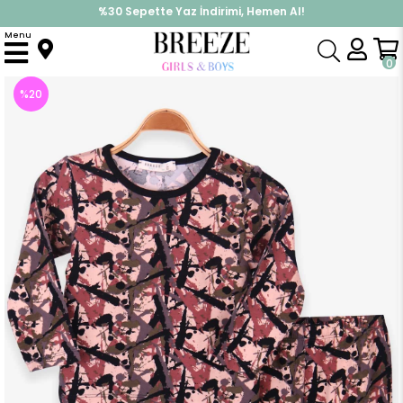
%30 Sepette Yaz İndirimi, Hemen Al!
İndirimlere ek %10 İndirimi Kap, Hemen Üye Ol!
Menu
Anasayfa
Pijama & İç Giyim
ERKEK
Pijama Takımı
Erkek Çocuk Pijama Takımı Desenli Karışık Renk (4 Yaş)
0
%
20
İndirim