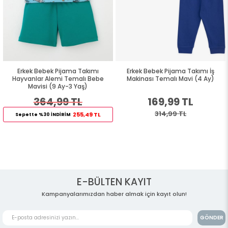
Erkek Bebek Pijama Takımı
Erkek Bebek Pijama Takımı İş
Hayvanlar Alemi Temalı Bebe
Makinası Temalı Mavi (4 Ay)
Mavisi (9 Ay-3 Yaş)
364,99 TL
169,99 TL
314,99 TL
255,49 TL
Sepette %30 İNDİRİM
E-BÜLTEN KAYIT
Kampanyalarımızdan haber almak için kayıt olun!
GÖNDER