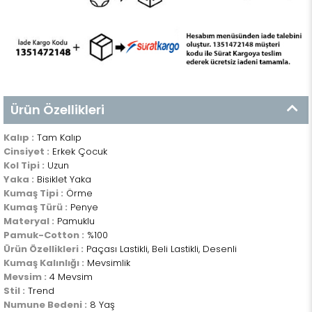
Ürün Özellikleri
Kalıp :
Tam Kalıp
Cinsiyet :
Erkek Çocuk
Kol Tipi :
Uzun
Yaka :
Bisiklet Yaka
Kumaş Tipi :
Örme
Kumaş Türü :
Penye
Materyal :
Pamuklu
Pamuk-Cotton :
%100
Ürün Özellikleri :
Paçası Lastikli, Beli Lastikli, Desenli
Kumaş Kalınlığı :
Mevsimlik
Mevsim :
4 Mevsim
Stil :
Trend
Numune Bedeni :
8 Yaş