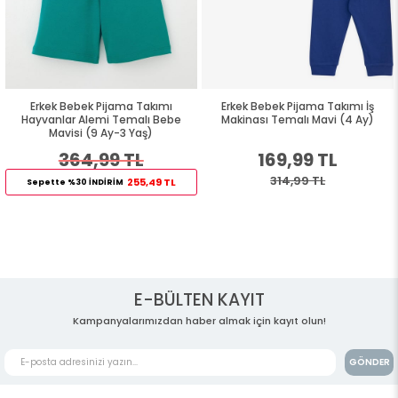
Erkek Bebek Pijama Takımı
Erkek Bebek Pijama Takımı İş
Hayvanlar Alemi Temalı Bebe
Makinası Temalı Mavi (4 Ay)
Mavisi (9 Ay-3 Yaş)
364,99 TL
169,99 TL
314,99 TL
255,49 TL
Sepette %30 İNDİRİM
E-BÜLTEN KAYIT
Kampanyalarımızdan haber almak için kayıt olun!
GÖNDER