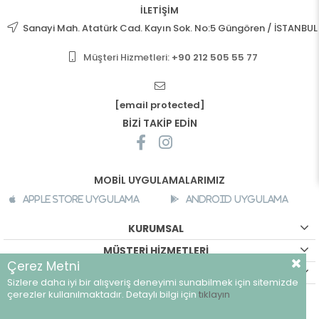
İLETİŞİM
Sanayi Mah. Atatürk Cad. Kayın Sok. No:5 Güngören / İSTANBUL
Müşteri Hizmetleri:
+90 212 505 55 77
[email protected]
BİZİ TAKİP EDİN
MOBİL UYGULAMALARIMIZ
Apple Store Uygulama
Android Uygulama
KURUMSAL
MÜŞTERİ HİZMETLERİ
Çerez Metni
ALIŞVERİŞ BİLGİLERİ
Sizlere daha iyi bir alışveriş deneyimi sunabilmek için sitemizde
©
breeze.com.tr - Tüm hakları saklıdır.
çerezler kullanılmaktadır. Detaylı bilgi için
tıklayın