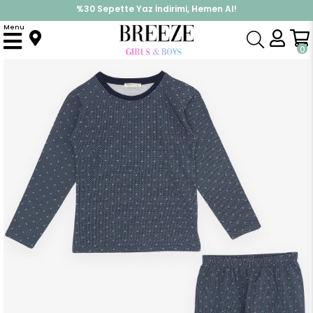
%30 Sepette Yaz İndirimi, Hemen Al!
İndirimlere ek %10 İndirimi Kap, Hemen Üye Ol!
Menu
Anasayfa
Pijama & İç Giyim
ERKEK
Pijama Takımı
Erkek Çocuk Pijama Takımı Desenli Lacivert (6 Yaş)
0