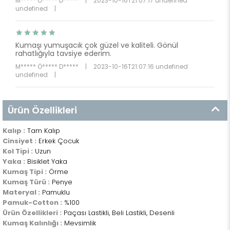
M***** Ö***** D*****
|
2023-10-16T21:07:17 undefined
undefined
|
Kumaşı yumuşacık çok güzel ve kaliteli. Gönül
rahatlığıyla tavsiye ederim.
M***** Ö***** D*****
|
2023-10-16T21:07:16 undefined
undefined
|
Ürün Özellikleri
Kalıp :
Tam Kalıp
Cinsiyet :
Erkek Çocuk
Kol Tipi :
Uzun
Yaka :
Bisiklet Yaka
Kumaş Tipi :
Örme
Kumaş Türü :
Penye
Materyal :
Pamuklu
Pamuk-Cotton :
%100
Ürün Özellikleri :
Paçası Lastikli, Beli Lastikli, Desenli
Kumaş Kalınlığı :
Mevsimlik