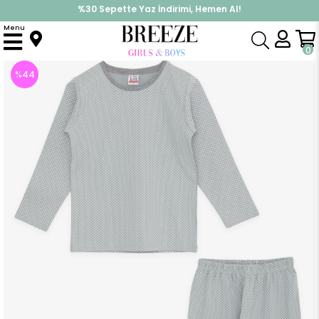
%30 Sepette Yaz İndirimi, Hemen Al!
İndirimlere ek %10 İndirimi Kap, Hemen Üye Ol!
Menu
Anasayfa
Pijama & İç Giyim
ERKEK
Pijama Takımı
Erkek Çocuk Pijama Takımı Desenli Mint Yeşili (6 Yaş)
0
%
44
İndirim