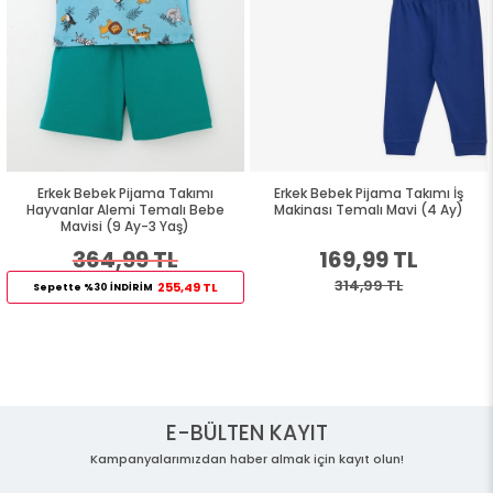
Erkek Bebek Pijama Takımı
Erkek Bebek Pijama Takımı İş
Hayvanlar Alemi Temalı Bebe
Makinası Temalı Mavi (4 Ay)
Mavisi (9 Ay-3 Yaş)
364,99 TL
169,99 TL
314,99 TL
255,49 TL
Sepette %30 İNDİRİM
E-BÜLTEN KAYIT
Kampanyalarımızdan haber almak için kayıt olun!