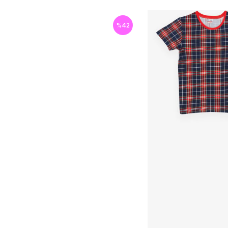
%
42
İndirim