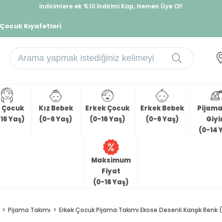
İndirimlere ek %10 İndirimi Kap, Hemen Üye Ol!
%30 Sepette Yaz İndirimi, Hemen Al!
 Çocuk Kıyafetleri
z Çocuk
Kız Bebek
Erkek Çocuk
Erkek Bebek
Pijama 
16 Yaş)
(0-6 Yaş)
(0-16 Yaş)
(0-6 Yaş)
Giy
(0-14 
Maksimum
Fiyat
(0-16 Yaş)
Pijama Takımı
Erkek Çocuk Pijama Takımı Ekose Desenli Karışık Renk 