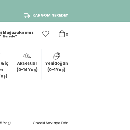
KARGOM NEREDE?
Mağazalarımız
0
Nerede?
& İç
Aksesuar
Yenidoğan
im
(0-14 Yaş)
(0-1 Yaş)
Yaş)
(5 Yaş)
Önceki Sayfaya Dön