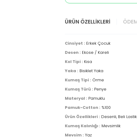
ÜRÜN ÖZELLIKLERI
ÖDEM
Cinsiyet :
Erkek Çocuk
Desen :
Ekose / Kareli
Kol Tipi :
Kısa
Yaka :
Bisiklet Yaka
Kumaş Tipi :
Örme
Kumaş Türü :
Penye
Materyal :
Pamuklu
Pamuk-Cotton :
%100
Ürün Özellikleri :
Desenli, Beli Lastikl
Kumaş Kalınlığı :
Mevsimlik
Mevsim :
Yaz