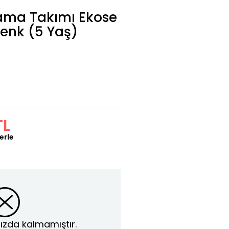
jama Takımı Ekose
Renk (5 Yaş)
TL
erle
ızda kalmamıştır.