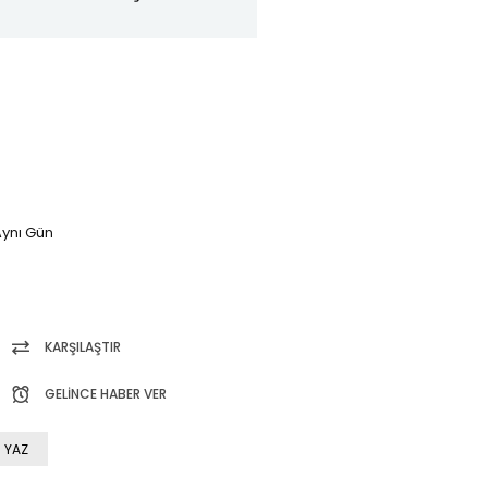
ynı Gün
KARŞILAŞTIR
GELINCE HABER VER
 YAZ