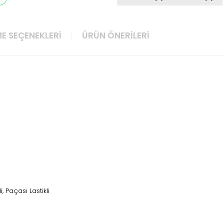
E SEÇENEKLERI
ÜRÜN ÖNERILERI
i, Paçası Lastikli