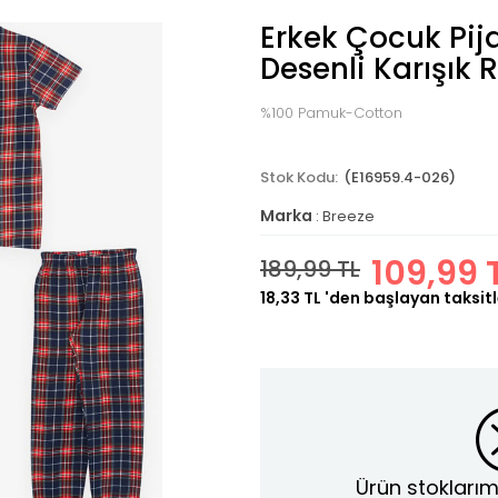
Erkek Çocuk Pi
Desenli Karışık 
%100 Pamuk-Cotton
(E16959.4-026)
Marka
:
Breeze
109,99 
189,99 TL
18,33 TL
'den başlayan taksitl
Ürün stoklarım