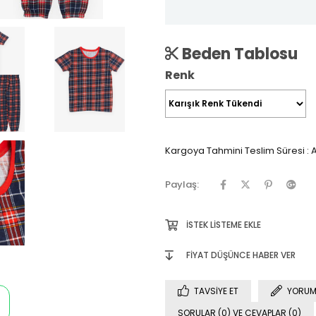
Beden Tablosu
Renk
Kargoya Tahmini Teslim Süresi
:
A
Paylaş:
İSTEK LISTEME EKLE
FIYAT DÜŞÜNCE HABER VER
TAVSIYE ET
YORUM
SORULAR (0) VE CEVAPLAR (0)