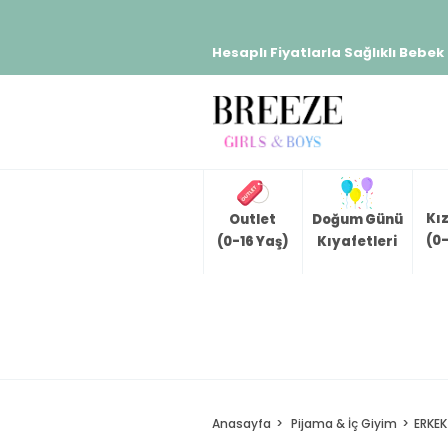
Hesaplı Fiyatlarla Sağlıklı Bebek
Kı
Outlet
Doğum Günü
(0-
(0-16 Yaş)
Kıyafetleri
Anasayfa
Pijama & İç Giyim
ERKEK