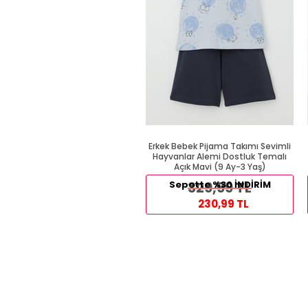
Erkek Bebek Pijama Takımı Sevimli
Hayvanlar Alemi Dostluk Temalı
Açık Mavi (9 Ay-3 Yaş)
Sepette %30 İNDİRİM
329,99 TL
230,99 TL