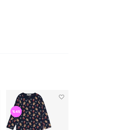
%45
%46