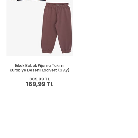
Erkek Bebek Pijama Takımı
Erkek Bebek Pijama Takımı Ge
Kurabiye Desenli Lacivert (9 Ay)
Desenli Siyah (9 Ay)
309,99 TL
294,99 TL
169,99 TL
159,99 TL