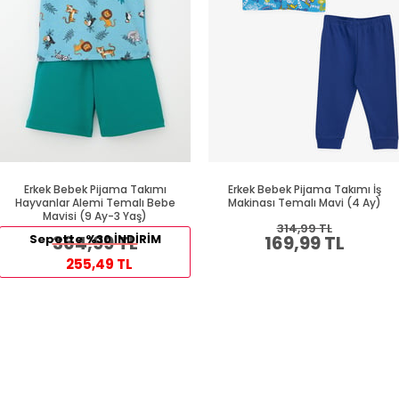
Erkek Bebek Pijama Takımı
Erkek Bebek Pijama Takımı İş
Hayvanlar Alemi Temalı Bebe
Makinası Temalı Mavi (4 Ay)
Mavisi (9 Ay-3 Yaş)
314,99 TL
Sepette %30 İNDİRİM
364,99 TL
169,99 TL
255,49 TL