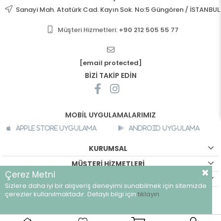
Sanayi Mah. Atatürk Cad. Kayın Sok. No:5 Güngören / İSTANBUL
Müşteri Hizmetleri:
+90 212 505 55 77
[email protected]
BİZİ TAKİP EDİN
MOBİL UYGULAMALARIMIZ
Apple Store Uygulama
Android Uygulama
KURUMSAL
MÜŞTERİ HİZMETLERİ
Çerez Metni
ALIŞVERİŞ BİLGİLERİ
Sizlere daha iyi bir alışveriş deneyimi sunabilmek için sitemizde
©
breeze.com.tr - Tüm hakları saklıdır.
çerezler kullanılmaktadır. Detaylı bilgi için
tıklayın