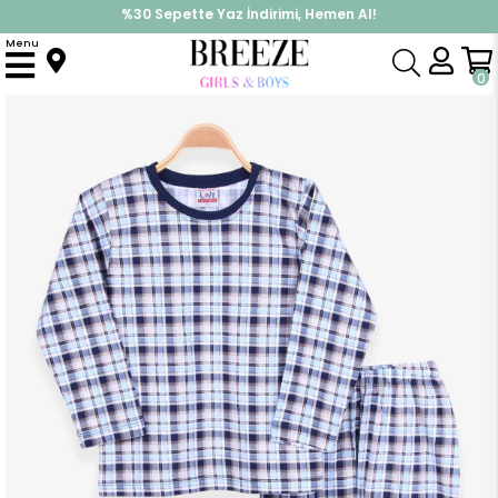
%30 Sepette Yaz İndirimi, Hemen Al!
İndirimlere ek %10 İndirimi Kap, Hemen Üye Ol!
Menu
Anasayfa
Pijama & İç Giyim
ERKEK
Pijama Takımı
Erkek Çocuk Pijama Takımı Ekose Desenli Karışık Renk (4 Yaş)
0