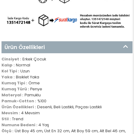
Ürün Özellikleri
Cinsiyet :
Erkek Çocuk
Kalıp :
Normal
Kol Tipi :
Uzun
Yaka :
Bisiklet Yaka
Kumaş Tipi :
Örme
Kumaş Türü :
Penye
Materyal :
Pamuklu
Pamuk-Cotton :
%100
Ürün Özellikleri :
Desenli, Beli Lastikli, Paçası Lastikli
Mevsim :
4 Mevsim
Stil :
Trend
Numune Bedeni :
4 Yaş
Ölçü :
Üst Boy 45 cm, Üst En 32 cm, Alt Boy 59 cm, Alt Bel 46 cm,