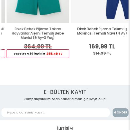
Erkek Bebek Pijama Takımı
Erkek Bebek Pijama Takımı İş
Hayvanlar Alemi Temalı Bebe
Makinası Temalı Mavi (4 Ay)
Mavisi (9 Ay-3 Yaş)
364,99 TL
169,99 TL
314,99 TL
255,49 TL
Sepette %30 İNDİRİM
E-BÜLTEN KAYIT
Kampanyalarımızdan haber almak için kayıt olun!
GÖNDER
İLETİŞİM