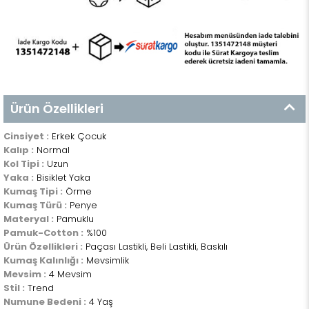
Ürün Özellikleri
Cinsiyet :
Erkek Çocuk
Kalıp :
Normal
Kol Tipi :
Uzun
Yaka :
Bisiklet Yaka
Kumaş Tipi :
Örme
Kumaş Türü :
Penye
Materyal :
Pamuklu
Pamuk-Cotton :
%100
Ürün Özellikleri :
Paçası Lastikli, Beli Lastikli, Baskılı
Kumaş Kalınlığı :
Mevsimlik
Mevsim :
4 Mevsim
Stil :
Trend
Numune Bedeni :
4 Yaş