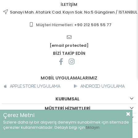
İLETİŞİM
Sanayi Mah. Atatürk Cad. Kayın Sok. No:5 Güngören / İSTANBUL
Müşteri Hizmetleri:
+90 212 505 55 77
[email protected]
BİZİ TAKİP EDİN
MOBİL UYGULAMALARIMIZ
Apple Store Uygulama
Android Uygulama
KURUMSAL
MÜŞTERİ HİZMETLERİ
Çerez Metni
ALIŞVERİŞ BİLGİLERİ
Sizlere daha iyi bir alışveriş deneyimi sunabilmek için sitemizde
©
breeze.com.tr - Tüm hakları saklıdır.
çerezler kullanılmaktadır. Detaylı bilgi için
tıklayın