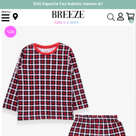
%30 Sepette Yaz İndirimi, Hemen Al!
İndirimlere ek %10 İndirimi Kap, Hemen Üye Ol!
Menu
Anasayfa
Pijama & İç Giyim
ERKEK
Pijama Takımı
Erkek Çocuk Pijama Takımı Ekose Desenli Kırmızı (4 Yaş)
0
%
33
İndirim