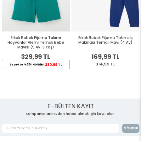
Erkek Bebek Pijama Takımı
Erkek Bebek Pijama Takımı İş
Hayvanlar Alemi Temalı Bebe
Makinası Temalı Mavi (4 Ay)
Mavisi (9 Ay-3 Yaş)
329,99 TL
169,99 TL
314,99 TL
230,99 TL
Sepette %30 İNDİRİM
E-BÜLTEN KAYIT
Kampanyalarımızdan haber almak için kayıt olun!
GÖNDER