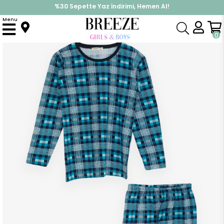
%30 Sepette Yaz İndirimi, Hemen Al!
İndirimlere ek %10 İndirimi Kap, Hemen Üye Ol!
Menu
Anasayfa
Pijama & İç Giyim
ERKEK
Pijama Takımı
Erkek Çocuk Pıjama Takımı Ekose Desenli Turkuaz (14 Yaş)
0