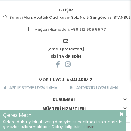
İLETİŞİM
Sanayi Mah. Atatürk Cad. Kayın Sok. No:5 Güngören / İSTANBUL
Müşteri Hizmetleri:
+90 212 505 55 77
[email protected]
BİZİ TAKİP EDİN
MOBİL UYGULAMALARIMIZ
Apple Store Uygulama
Android Uygulama
KURUMSAL
MÜŞTERİ HİZMETLERİ
Çerez Metni
ALIŞVERİŞ BİLGİLERİ
Sizlere daha iyi bir alışveriş deneyimi sunabilmek için sitemizde
©
breeze.com.tr - Tüm hakları saklıdır.
çerezler kullanılmaktadır. Detaylı bilgi için
tıklayın