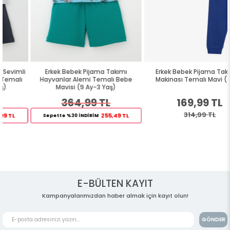
Erkek Bebek Pijama Takımı
Erkek Bebek Pijama Takımı İş
Hayvanlar Alemi Temalı Bebe
Makinası Temalı Mavi (4 Ay)
Mavisi (9 Ay-3 Yaş)
364,99 TL
169,99 TL
314,99 TL
255,49 TL
Sepette %30 İNDİRİM
E-BÜLTEN KAYIT
Kampanyalarımızdan haber almak için kayıt olun!
GÖNDER