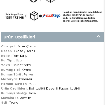
Ürün Özellikleri
Cinsiyet :
Erkek Çocuk
Desen :
Ekose / Kareli
Kalıp :
Tam Kalıp
Kol Tipi :
Uzun
Yaka :
Bisiklet Yaka
Kumaş Tipi :
Örme
Kumaş Türü :
Penye
Materyal :
Pamuklu
Pamuk-Cotton :
%100
Ürün Özellikleri :
Beli Lastikli, Desenli, Paçası Lastikli
Kumaş Kalınlığı :
İnce
Mevsim :
4 Mevsim
Stil :
Trend