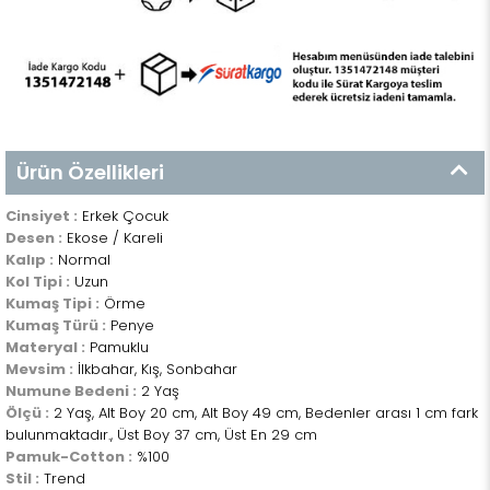
Ürün Özellikleri
Cinsiyet :
Erkek Çocuk
Desen :
Ekose / Kareli
Kalıp :
Normal
Kol Tipi :
Uzun
Kumaş Tipi :
Örme
Kumaş Türü :
Penye
Materyal :
Pamuklu
Mevsim :
İlkbahar, Kış, Sonbahar
Numune Bedeni :
2 Yaş
Ölçü :
2 Yaş, Alt Boy 20 cm, Alt Boy 49 cm, Bedenler arası 1 cm fark
bulunmaktadır., Üst Boy 37 cm, Üst En 29 cm
Pamuk-Cotton :
%100
Stil :
Trend