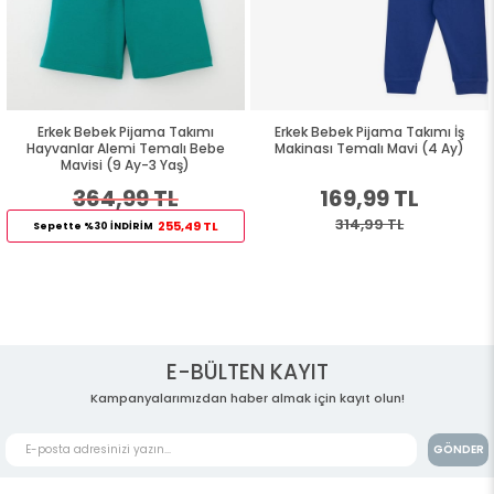
Erkek Bebek Pijama Takımı
Erkek Bebek Pijama Takımı İş
Hayvanlar Alemi Temalı Bebe
Makinası Temalı Mavi (4 Ay)
Mavisi (9 Ay-3 Yaş)
364,99 TL
169,99 TL
314,99 TL
255,49 TL
Sepette %30 İNDİRİM
E-BÜLTEN KAYIT
Kampanyalarımızdan haber almak için kayıt olun!
GÖNDER