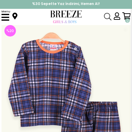
%30 Sepette Yaz İndirimi, Hemen Al!
İndirimlere ek %10 İndirimi Kap, Hemen Üye Ol!
Menu
Anasayfa
Pijama & İç Giyim
ERKEK
Pijama Takımı
Erkek Çocuk Pijama Takımı Ekoseli Lacivert (6 Yaş)
0
%
20
İndirim