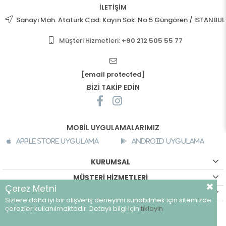
İLETİŞİM
Sanayi Mah. Atatürk Cad. Kayın Sok. No:5 Güngören / İSTANBUL
Müşteri Hizmetleri:
+90 212 505 55 77
[email protected]
BİZİ TAKİP EDİN
MOBİL UYGULAMALARIMIZ
Apple Store Uygulama
Android Uygulama
KURUMSAL
MÜŞTERİ HİZMETLERİ
Çerez Metni
ALIŞVERİŞ BİLGİLERİ
Sizlere daha iyi bir alışveriş deneyimi sunabilmek için sitemizde
©
breeze.com.tr - Tüm hakları saklıdır.
çerezler kullanılmaktadır. Detaylı bilgi için
tıklayın