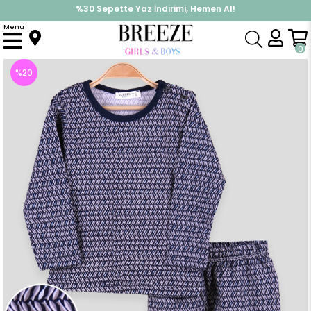
%30 Sepette Yaz İndirimi, Hemen Al!
İndirimlere ek %10 İndirimi Kap, Hemen Üye Ol!
Menu
Anasayfa
Pijama & İç Giyim
ERKEK
Pijama Takımı
Erkek Bebek Pijama Takımı Balık Desenli Lacivert (3 Yaş)
0
%
20
İndirim