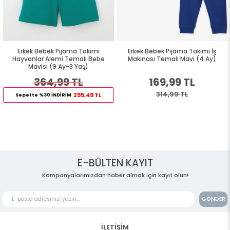
Erkek Bebek Pijama Takımı
Erkek Bebek Pijama Takımı İş
Hayvanlar Alemi Temalı Bebe
Makinası Temalı Mavi (4 Ay)
Mavisi (9 Ay-3 Yaş)
364,99 TL
169,99 TL
314,99 TL
255,49 TL
Sepette %30 İNDİRİM
E-BÜLTEN KAYIT
Kampanyalarımızdan haber almak için kayıt olun!
GÖNDER
İLETİŞİM