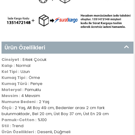
Ürün Özellikleri
Cinsiyet :
Erkek Çocuk
Kalıp :
Normal
Kol Tipi :
Uzun
Kumaş Tipi :
Örme
Kumaş Türü :
Penye
Materyal :
Pamuklu
Mevsim :
4 Mevsim
Numune Bedeni :
2 Yaş
Ölçü :
2 Yaş, Alt Boy 49 cm, Bedenler arası 2 cm fark
bulunmaktadır., Bel 20 cm, Üst Boy 37 cm, Üst En 29 cm
Pamuk-Cotton :
%100
Stil :
Trend
Ürün Özellikleri :
Desenli, Düğmeli