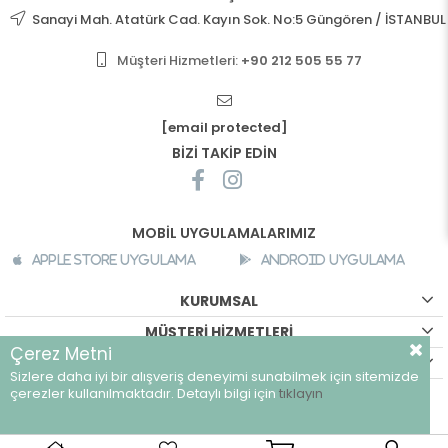
Sanayi Mah. Atatürk Cad. Kayın Sok. No:5 Güngören / İSTANBUL
Müşteri Hizmetleri:
+90 212 505 55 77
[email protected]
BİZİ TAKİP EDİN
MOBİL UYGULAMALARIMIZ
Apple Store Uygulama
Android Uygulama
KURUMSAL
MÜŞTERİ HİZMETLERİ
Çerez Metni
ALIŞVERİŞ BİLGİLERİ
Sizlere daha iyi bir alışveriş deneyimi sunabilmek için sitemizde
©
breeze.com.tr - Tüm hakları saklıdır.
çerezler kullanılmaktadır. Detaylı bilgi için
tıklayın