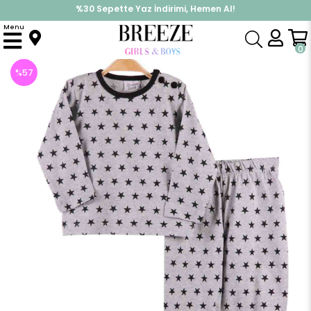
%30 Sepette Yaz İndirimi, Hemen Al!
İndirimlere ek %10 İndirimi Kap, Hemen Üye Ol!
Menu
Anasayfa
Pijama & İç Giyim
ERKEK
Pijama Takımı
Erkek Çocuk Pijama Takımı Yıldızlı Gri (1-4 Yaş)
0
%
57
İndirim