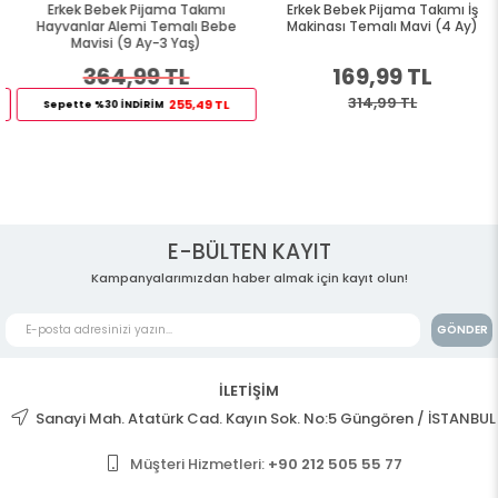
Erkek Bebek Pijama Takımı
Erkek Bebek Pijama Takımı İş
Hayvanlar Alemi Temalı Bebe
Makinası Temalı Mavi (4 Ay)
Mavisi (9 Ay-3 Yaş)
364,99 TL
169,99 TL
314,99 TL
255,49 TL
Sepette %30 İNDİRİM
E-BÜLTEN KAYIT
Kampanyalarımızdan haber almak için kayıt olun!
GÖNDER
İLETİŞİM
Sanayi Mah. Atatürk Cad. Kayın Sok. No:5 Güngören / İSTANBUL
Müşteri Hizmetleri:
+90 212 505 55 77