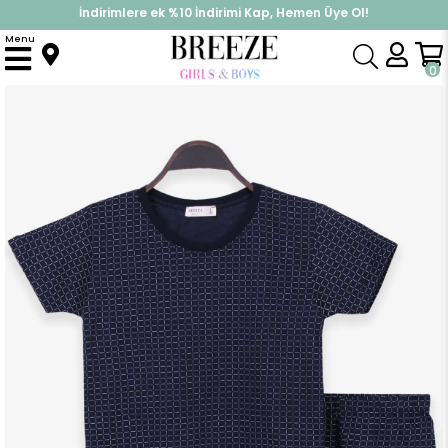
İndirimlere ek %10 İndirimi Kap, Hemen Üye Ol!
%30 Sepette Yaz İndirimi, Hemen Al!
Menu
Anasayfa
Pijama & İç Giyim
ERKEK
Pijama Takımı
Erkek Çocuk Pijama Takımı Kare Desenli Lacivert (9 Yaş)
0