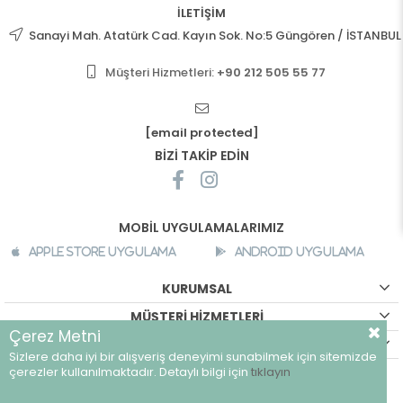
İLETİŞİM
Sanayi Mah. Atatürk Cad. Kayın Sok. No:5 Güngören / İSTANBUL
Müşteri Hizmetleri:
+90 212 505 55 77
[email protected]
BİZİ TAKİP EDİN
MOBİL UYGULAMALARIMIZ
Apple Store Uygulama
Android Uygulama
KURUMSAL
MÜŞTERİ HİZMETLERİ
Çerez Metni
ALIŞVERİŞ BİLGİLERİ
Sizlere daha iyi bir alışveriş deneyimi sunabilmek için sitemizde
©
breeze.com.tr - Tüm hakları saklıdır.
çerezler kullanılmaktadır. Detaylı bilgi için
tıklayın