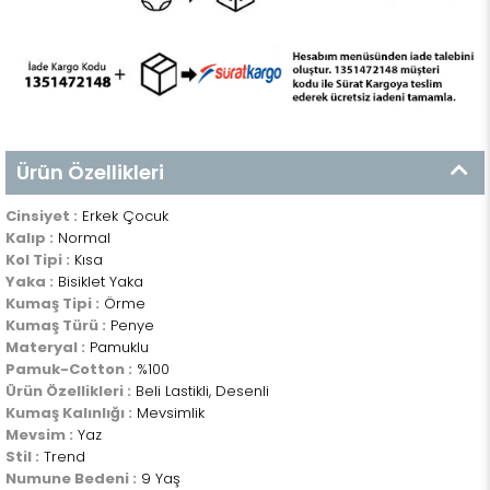
Ürün Özellikleri
Cinsiyet :
Erkek Çocuk
Kalıp :
Normal
Kol Tipi :
Kısa
Yaka :
Bisiklet Yaka
Kumaş Tipi :
Örme
Kumaş Türü :
Penye
Materyal :
Pamuklu
Pamuk-Cotton :
%100
Ürün Özellikleri :
Beli Lastikli, Desenli
Kumaş Kalınlığı :
Mevsimlik
Mevsim :
Yaz
Stil :
Trend
Numune Bedeni :
9 Yaş