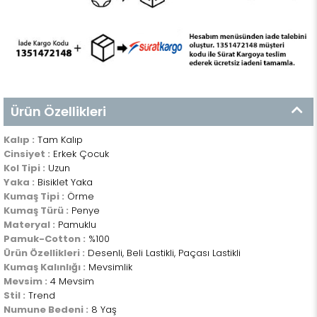
Ürün Özellikleri
Kalıp :
Tam Kalıp
Cinsiyet :
Erkek Çocuk
Kol Tipi :
Uzun
Yaka :
Bisiklet Yaka
Kumaş Tipi :
Örme
Kumaş Türü :
Penye
Materyal :
Pamuklu
Pamuk-Cotton :
%100
Ürün Özellikleri :
Desenli, Beli Lastikli, Paçası Lastikli
Kumaş Kalınlığı :
Mevsimlik
Mevsim :
4 Mevsim
Stil :
Trend
Numune Bedeni :
8 Yaş