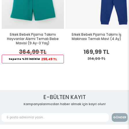
Erkek Bebek Pijama Takımı
Erkek Bebek Pijama Takımı İş
Hayvanlar Alemi Temalı Bebe
Makinası Temalı Mavi (4 Ay)
Mavisi (9 Ay-3 Yaş)
364,99 TL
169,99 TL
314,99 TL
255,49 TL
Sepette %30 İNDİRİM
E-BÜLTEN KAYIT
Kampanyalarımızdan haber almak için kayıt olun!
GÖNDER