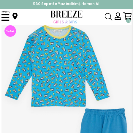
%30 Sepette Yaz İndirimi, Hemen Al!
İndirimlere ek %10 İndirimi Kap, Hemen Üye Ol!
Menu
Anasayfa
Pijama & İç Giyim
ERKEK
Pijama Takımı
Erkek Çocuk Pijama Takımı Kokteyl Desenli Mavi (4 Yaş)
0
%
44
İndirim