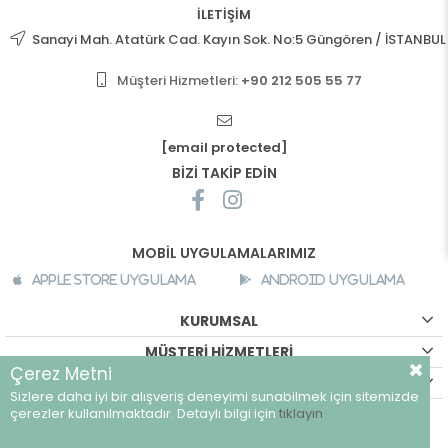
İLETİŞİM
Sanayi Mah. Atatürk Cad. Kayın Sok. No:5 Güngören / İSTANBUL
Müşteri Hizmetleri:
+90 212 505 55 77
[email protected]
BİZİ TAKİP EDİN
MOBİL UYGULAMALARIMIZ
Apple Store Uygulama
Android Uygulama
KURUMSAL
MÜŞTERİ HİZMETLERİ
Çerez Metni
ALIŞVERİŞ BİLGİLERİ
Sizlere daha iyi bir alışveriş deneyimi sunabilmek için sitemizde
©
breeze.com.tr - Tüm hakları saklıdır.
çerezler kullanılmaktadır. Detaylı bilgi için
tıklayın