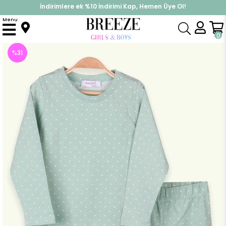
İndirimlere ek %10 İndirimi Kap, Hemen Üye Ol!
%30 Sepette Yaz İndirimi, Hemen Al!
Menu
Anasayfa
Pijama & İç Giyim
ERKEK
Pijama Takımı
Erkek Çocuk Pijama Takımı Puantiyeli Fıstık Yeşili (1.5 Yaş)
0
%
31
İndirim