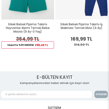
Erkek Bebek Pijama Takımı
Erkek Bebek Pijama Takımı İş
Hayvanlar Alemi Temalı Bebe
Makinası Temalı Mavi (4 Ay)
Mavisi (9 Ay-3 Yaş)
364,99 TL
169,99 TL
314,99 TL
255,49 TL
Sepette %30 İNDİRİM
E-BÜLTEN KAYIT
Kampanyalarımızdan haber almak için kayıt olun!
GÖNDER
İLETİŞİM