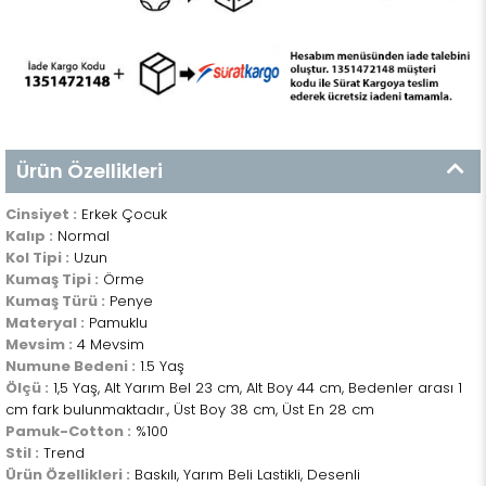
Ürün Özellikleri
Cinsiyet :
Erkek Çocuk
Kalıp :
Normal
Kol Tipi :
Uzun
Kumaş Tipi :
Örme
Kumaş Türü :
Penye
Materyal :
Pamuklu
Mevsim :
4 Mevsim
Numune Bedeni :
1.5 Yaş
Ölçü :
1,5 Yaş, Alt Yarım Bel 23 cm, Alt Boy 44 cm, Bedenler arası 1
cm fark bulunmaktadır., Üst Boy 38 cm, Üst En 28 cm
Pamuk-Cotton :
%100
Stil :
Trend
Ürün Özellikleri :
Baskılı, Yarım Beli Lastikli, Desenli