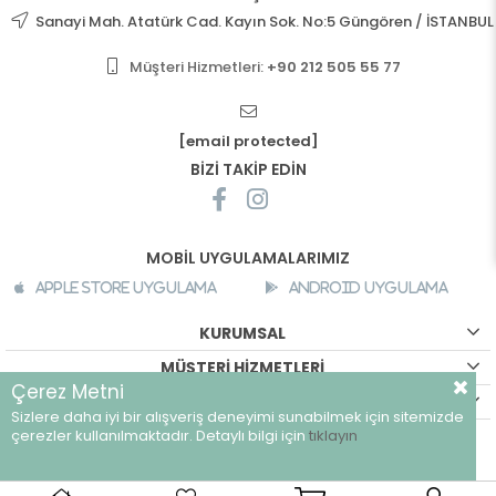
Sanayi Mah. Atatürk Cad. Kayın Sok. No:5 Güngören / İSTANBUL
Müşteri Hizmetleri:
+90 212 505 55 77
[email protected]
BİZİ TAKİP EDİN
MOBİL UYGULAMALARIMIZ
Apple Store Uygulama
Android Uygulama
KURUMSAL
MÜŞTERİ HİZMETLERİ
Çerez Metni
ALIŞVERİŞ BİLGİLERİ
Sizlere daha iyi bir alışveriş deneyimi sunabilmek için sitemizde
©
breeze.com.tr - Tüm hakları saklıdır.
çerezler kullanılmaktadır. Detaylı bilgi için
tıklayın