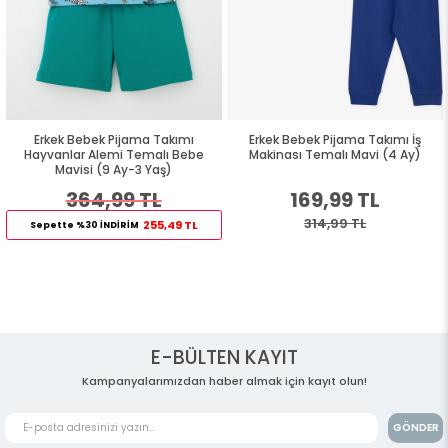
Erkek Bebek Pijama Takımı
Erkek Bebek Pijama Takımı İş
Hayvanlar Alemi Temalı Bebe
Makinası Temalı Mavi (4 Ay)
Mavisi (9 Ay-3 Yaş)
364,99 TL
169,99 TL
314,99 TL
255,49 TL
Sepette %30 İNDİRİM
E-BÜLTEN KAYIT
Kampanyalarımızdan haber almak için kayıt olun!
GÖNDER