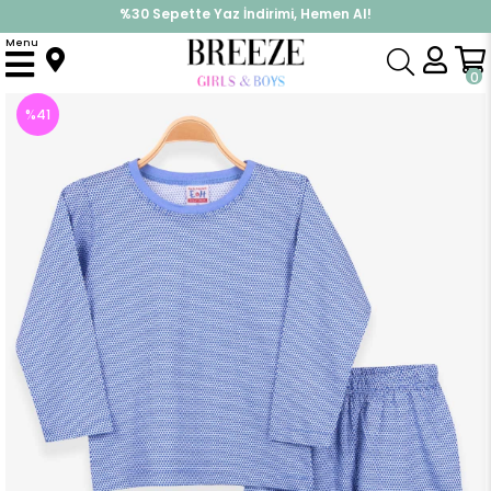
%30 Sepette Yaz İndirimi, Hemen Al!
İndirimlere ek %10 İndirimi Kap, Hemen Üye Ol!
Menu
Anasayfa
Pijama & İç Giyim
ERKEK
Pijama Takımı
Erkek Çocuk Pijama Takımı Puantiyeli Mavi (5 Yaş)
0
%
41
İndirim