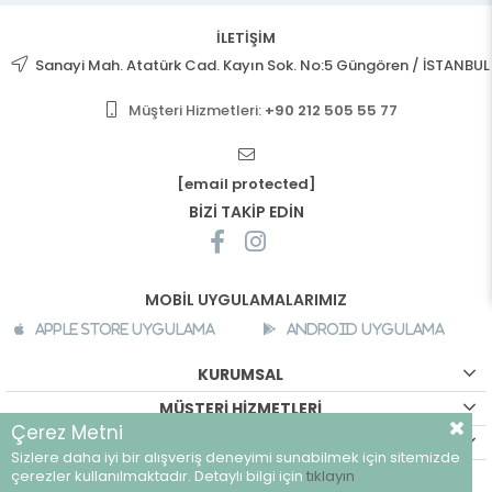
İLETİŞİM
Sanayi Mah. Atatürk Cad. Kayın Sok. No:5 Güngören / İSTANBUL
Müşteri Hizmetleri:
+90 212 505 55 77
[email protected]
BİZİ TAKİP EDİN
MOBİL UYGULAMALARIMIZ
Apple Store Uygulama
Android Uygulama
KURUMSAL
MÜŞTERİ HİZMETLERİ
Çerez Metni
ALIŞVERİŞ BİLGİLERİ
Sizlere daha iyi bir alışveriş deneyimi sunabilmek için sitemizde
©
breeze.com.tr - Tüm hakları saklıdır.
çerezler kullanılmaktadır. Detaylı bilgi için
tıklayın