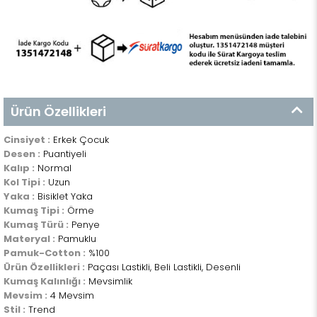
Ürün Özellikleri
Cinsiyet :
Erkek Çocuk
Desen :
Puantiyeli
Kalıp :
Normal
Kol Tipi :
Uzun
Yaka :
Bisiklet Yaka
Kumaş Tipi :
Örme
Kumaş Türü :
Penye
Materyal :
Pamuklu
Pamuk-Cotton :
%100
Ürün Özellikleri :
Paçası Lastikli, Beli Lastikli, Desenli
Kumaş Kalınlığı :
Mevsimlik
Mevsim :
4 Mevsim
Stil :
Trend