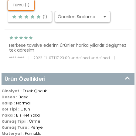
Tümü (1)
(1)
Herkese tavsiye ederim ürünler harika yıllardır değişmez
tek adresim
**** ****
|
2022-11-07T17:23:09 undefined undefined
|
Ürün Özellikleri
Cinsiyet :
Erkek Çocuk
Desen :
Baskılı
Kalıp :
Normal
Kol Tipi :
Uzun
Yaka :
Bisiklet Yaka
Kumaş Tipi :
Örme
Kumaş Türü :
Penye
Materyal :
Pamuklu