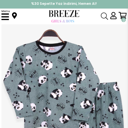
%30 Sepette Yaz İndirimi, Hemen Al!
İndirimlere ek %10 İndirimi Kap, Hemen Üye Ol!
Menu
Anasayfa
Pijama & İç Giyim
ERKEK
Pijama Takımı
Erkek Çocuk Pijama Takımı Sevimli Panda Desenli Mint Yeşili (9 Yaş)
0