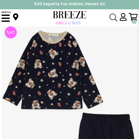
%30 Sepette Yaz İndirimi, Hemen Al!
İndirimlere ek %10 İndirimi Kap, Hemen Üye Ol!
Menu
Anasayfa
Pijama & İç Giyim
ERKEK
Pijama Takımı
Erkek Çocuk Pijama Takımı Sinema Keyfi Yapan Köpekcik Desenli Lacivert (1 Yaş)
0
%
47
İndirim