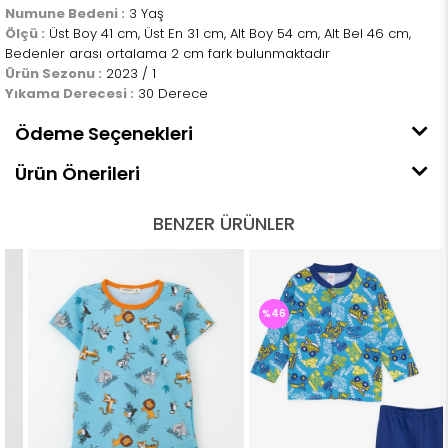
Numune Bedeni :
3 Yaş
Ölçü :
Üst Boy 41 cm, Üst En 31 cm, Alt Boy 54 cm, Alt Bel 46 cm,
Bedenler arası ortalama 2 cm fark bulunmaktadır
Ürün Sezonu :
2023 / 1
Yıkama Derecesi :
30 Derece
Ödeme Seçenekleri
Ürün Önerileri
BENZER ÜRÜNLER
%46