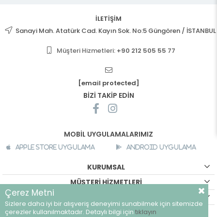
İLETİŞİM
Sanayi Mah. Atatürk Cad. Kayın Sok. No:5 Güngören / İSTANBUL
Müşteri Hizmetleri:
+90 212 505 55 77
[email protected]
BİZİ TAKİP EDİN
MOBİL UYGULAMALARIMIZ
Apple Store Uygulama
Android Uygulama
KURUMSAL
MÜŞTERİ HİZMETLERİ
Çerez Metni
ALIŞVERİŞ BİLGİLERİ
Sizlere daha iyi bir alışveriş deneyimi sunabilmek için sitemizde
©
breeze.com.tr - Tüm hakları saklıdır.
çerezler kullanılmaktadır. Detaylı bilgi için
tıklayın