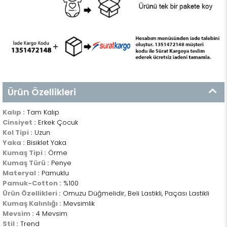
Ürün Özellikleri
Kalıp :
Tam Kalıp
Cinsiyet :
Erkek Çocuk
Kol Tipi :
Uzun
Yaka :
Bisiklet Yaka
Kumaş Tipi :
Örme
Kumaş Türü :
Penye
Materyal :
Pamuklu
Pamuk-Cotton :
%100
Ürün Özellikleri :
Omuzu Düğmelidir, Beli Lastikli, Paçası Lastikli
Kumaş Kalınlığı :
Mevsimlik
Mevsim :
4 Mevsim
Stil :
Trend