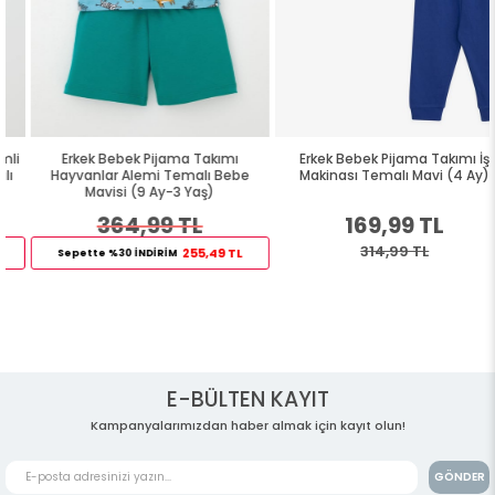
Erkek Bebek Pijama Takımı
Erkek Bebek Pijama Takımı İş
Hayvanlar Alemi Temalı Bebe
Makinası Temalı Mavi (4 Ay)
Mavisi (9 Ay-3 Yaş)
364,99 TL
169,99 TL
314,99 TL
255,49 TL
Sepette %30 İNDİRİM
E-BÜLTEN KAYIT
Kampanyalarımızdan haber almak için kayıt olun!
GÖNDER