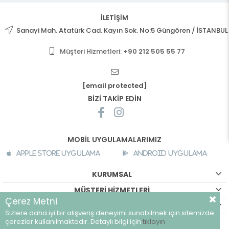
İLETİŞİM
Sanayi Mah. Atatürk Cad. Kayın Sok. No:5 Güngören / İSTANBUL
Müşteri Hizmetleri:
+90 212 505 55 77
[email protected]
BİZİ TAKİP EDİN
MOBİL UYGULAMALARIMIZ
Apple Store Uygulama
Android Uygulama
KURUMSAL
MÜŞTERİ HİZMETLERİ
Çerez Metni
ALIŞVERİŞ BİLGİLERİ
Sizlere daha iyi bir alışveriş deneyimi sunabilmek için sitemizde
©
breeze.com.tr - Tüm hakları saklıdır.
çerezler kullanılmaktadır. Detaylı bilgi için
tıklayın