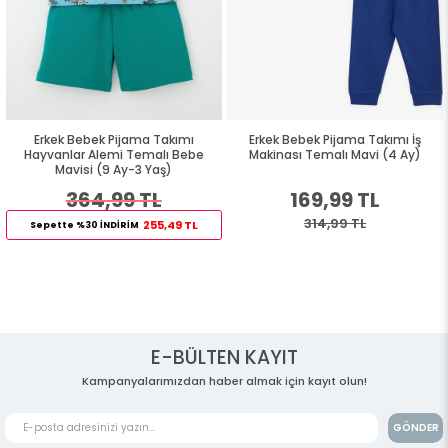
Erkek Bebek Pijama Takımı
Erkek Bebek Pijama Takımı İş
Hayvanlar Alemi Temalı Bebe
Makinası Temalı Mavi (4 Ay)
Mavisi (9 Ay-3 Yaş)
364,99 TL
169,99 TL
314,99 TL
255,49 TL
Sepette %30 İNDİRİM
E-BÜLTEN KAYIT
Kampanyalarımızdan haber almak için kayıt olun!
GÖNDER