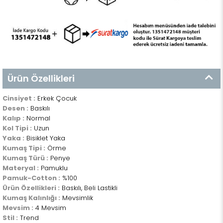
Ürün Özellikleri
Cinsiyet :
Erkek Çocuk
Desen :
Baskılı
Kalıp :
Normal
Kol Tipi :
Uzun
Yaka :
Bisiklet Yaka
Kumaş Tipi :
Örme
Kumaş Türü :
Penye
Materyal :
Pamuklu
Pamuk-Cotton :
%100
Ürün Özellikleri :
Baskılı, Beli Lastikli
Kumaş Kalınlığı :
Mevsimlik
Mevsim :
4 Mevsim
Stil :
Trend