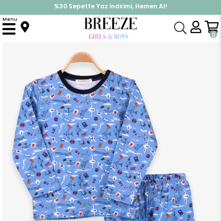
%30 Sepette Yaz İndirimi, Hemen Al!
İndirimlere ek %10 İndirimi Kap, Hemen Üye Ol!
Menu
Anasayfa
Pijama & İç Giyim
ERKEK
Pijama Takımı
Erkek Çocuk Pijama Takımı Uçak Baskılı Mavi (4 Yaş)
0