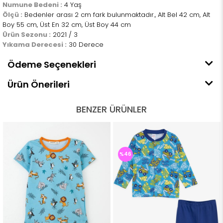
Numune Bedeni :
4 Yaş
Ölçü :
Bedenler arası 2 cm fark bulunmaktadır., Alt Bel 42 cm, Alt
Boy 55 cm, Üst En 32 cm, Üst Boy 44 cm
Ürün Sezonu :
2021 / 3
Yıkama Derecesi :
30 Derece
Ödeme Seçenekleri
Ürün Önerileri
BENZER ÜRÜNLER
%46