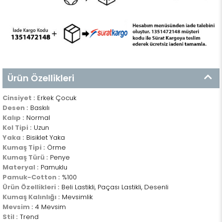
Ürün Özellikleri
Cinsiyet :
Erkek Çocuk
Desen :
Baskılı
Kalıp :
Normal
Kol Tipi :
Uzun
Yaka :
Bisiklet Yaka
Kumaş Tipi :
Örme
Kumaş Türü :
Penye
Materyal :
Pamuklu
Pamuk-Cotton :
%100
Ürün Özellikleri :
Beli Lastikli, Paçası Lastikli, Desenli
Kumaş Kalınlığı :
Mevsimlik
Mevsim :
4 Mevsim
Stil :
Trend