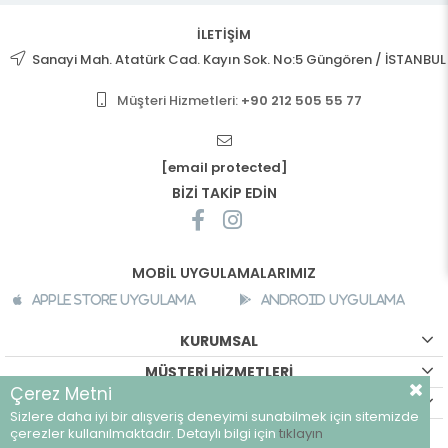
İLETİŞİM
Sanayi Mah. Atatürk Cad. Kayın Sok. No:5 Güngören / İSTANBUL
Müşteri Hizmetleri:
+90 212 505 55 77
[email protected]
BİZİ TAKİP EDİN
MOBİL UYGULAMALARIMIZ
Apple Store Uygulama
Android Uygulama
KURUMSAL
MÜŞTERİ HİZMETLERİ
Çerez Metni
ALIŞVERİŞ BİLGİLERİ
Sizlere daha iyi bir alışveriş deneyimi sunabilmek için sitemizde
©
breeze.com.tr - Tüm hakları saklıdır.
çerezler kullanılmaktadır. Detaylı bilgi için
tıklayın