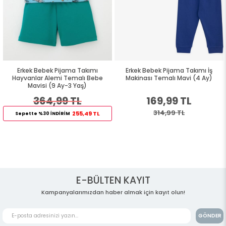
Erkek Bebek Pijama Takımı
Erkek Bebek Pijama Takımı İş
Hayvanlar Alemi Temalı Bebe
Makinası Temalı Mavi (4 Ay)
Mavisi (9 Ay-3 Yaş)
364,99 TL
169,99 TL
314,99 TL
255,49 TL
Sepette %30 İNDİRİM
E-BÜLTEN KAYIT
Kampanyalarımızdan haber almak için kayıt olun!
GÖNDER