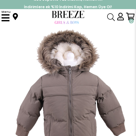
İndirimlere ek %10 İndirimi Kap, Hemen Üye Ol!
%30 Sepette Yaz İndirimi, Hemen Al!
Menu
Anasayfa
Erkek Çocuk Mont Polarlı Peluşlu Yeşil (2-5 Yaş)
0