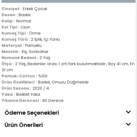
Cinsiyet :
Erkek Çocuk
Desen :
Baskılı
Kalıp :
Normal
Kol Tipi :
Uzun
Kumaş Tipi :
Örme
Kumaş Türü :
2 İplik, İçi Yünlü
Materyal :
Pamuklu
Mevsim :
Kış, Sonbahar
Numune Bedeni :
2 Yaş
Ölçü :
2 Yaş, Bedenler arası 1 cm fark bulunmaktadır., Boy 41 cm, En
31 cm
Pamuk-Cotton :
%100
Ürün Özellikleri :
Baskılı, Omuzu Düğmelidir
Ürün Sezonu :
2020 / 4
Yaka :
Bisiklet Yaka
Yıkama Derecesi :
40 Derece
Ödeme Seçenekleri
Ürün Önerileri