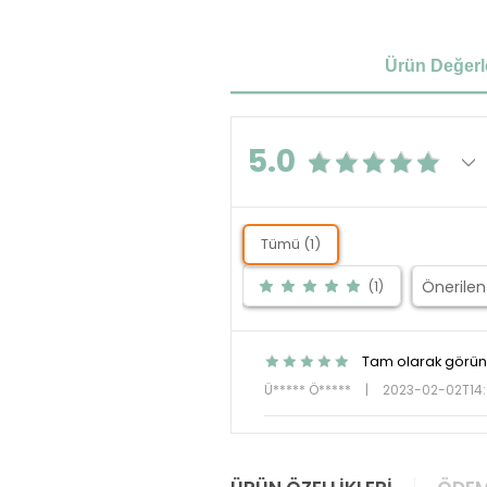
Ürün Değerl
5.0
Tümü (1)
(1)
Tam olarak göründ
Ü***** Ö*****
|
2023-02-02T14: