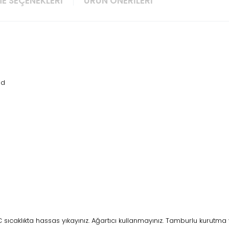
E SEÇENEKLERI
ÜRÜN ÖNERILERI
id
ıcaklıkta hassas yıkayınız. Ağartıcı kullanmayınız. Tamburlu kurutma 