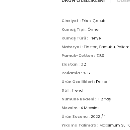
ÜRÜN ÖZELLIKLERI
ÖDEM
Cinsiyet :
Erkek Çocuk
Kumaş Tipi :
Örme
Kumaş Türü :
Penye
Materyal :
Elastan, Pamuklu, Poliam
Pamuk-Cotton :
%80
Elastan :
%2
Poliamid :
%18
Ürün Özellikleri :
Desenli
Stil :
Trend
Numune Bedeni :
1-2 Yaş
Mevsim :
4 Mevsim
Ürün Sezonu :
2022 / 1
Yıkama Talimatı :
Maksimum 30 °C s