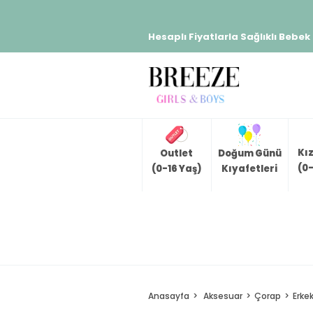
Hesaplı Fiyatlarla Sağlıklı Bebek
Kı
Outlet
Doğum Günü
(0-
(0-16 Yaş)
Kıyafetleri
Anasayfa
Aksesuar
Çorap
Erke