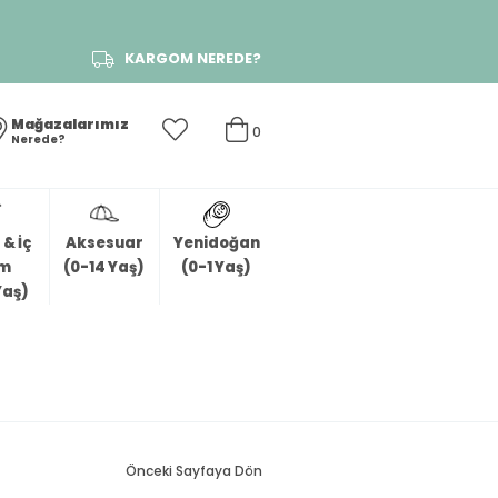
KARGOM NEREDE?
Mağazalarımız
0
Nerede?
& İç
Aksesuar
Yenidoğan
im
(0-14 Yaş)
(0-1 Yaş)
Yaş)
Önceki Sayfaya Dön