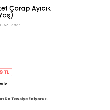
et Çorap Ayıcık
 Yaş)
 , %2 Elastan
9 TL
erle
ı Da Tavsiye Ediyoruz.