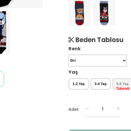
Beden Tablosu
Renk
Yaş
1-2 Yaş
3-4 Yaş
5-6 Yaş
Adet