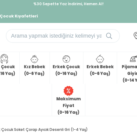
İndirimlere ek %10 İndirimi Kap, Hemen Üye Ol!
%30 Sepette Yaz İndirimi, Hemen Al!
 Çocuk Kıyafetleri
z Çocuk
Kız Bebek
Erkek Çocuk
Erkek Bebek
Pijama 
16 Yaş)
(0-6 Yaş)
(0-16 Yaş)
(0-6 Yaş)
Giy
(0-14 
Maksimum
Fiyat
(0-16 Yaş)
k Çocuk Soket Çorap Ayıcık Desenli Gri (1-4 Yaş)