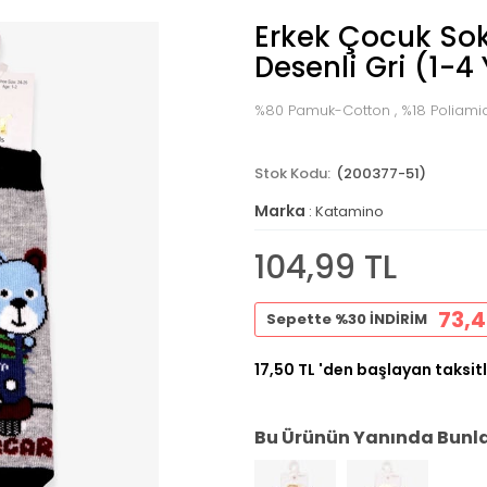
Erkek Çocuk Sok
Desenli Gri (1-4
%80 Pamuk-Cotton , %18 Poliamid
(200377-51)
Marka
:
Katamino
104,99 TL
73,4
Sepette %30 İNDİRİM
17,50 TL
'den başlayan taksitl
Bu Ürünün Yanında Bunlar