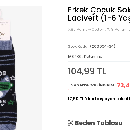
Erkek Çocuk Sok
Lacivert (1-6 Ya
%80 Pamuk-Cotton , %18 Poliamid
(200094-34)
Marka
:
Katamino
104,99 TL
73,4
Sepette %30 İNDİRİM
17,50 TL
'den başlayan taksitl
Beden Tablosu