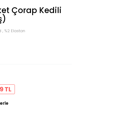
et Çorap Kedili
ş)
 , %2 Elastan
9 TL
erle