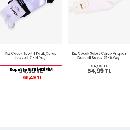
Kız Çocuk Sportif Patik Çorap
Kız Çocuk Soket Çorap Ananas
Lacivert (1-14 Yaş)
Desenli Beyaz (5-6 Yaş)
94,99 TL
Sepette %30 İNDİRİM
94,99 TL
54,99 TL
66,49 TL