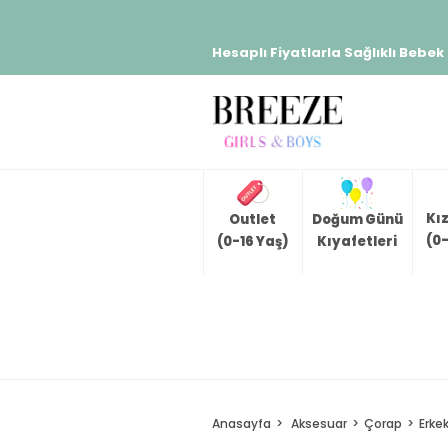
Hesaplı Fiyatlarla Sağlıklı Bebek
Kı
Outlet
Doğum Günü
(0-
(0-16 Yaş)
Kıyafetleri
Anasayfa
Aksesuar
Çorap
Erke