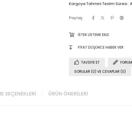
Kargoya Tahmini Teslim Süresi
:
A
Paylaş:
İSTEK LISTEME EKLE
FIYAT DÜŞÜNCE HABER VER
TAVSIYE ET
YORUM
SORULAR (0) VE CEVAPLAR (0)
E SEÇENEKLERI
ÜRÜN ÖNERILERI