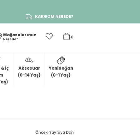
KARGOM NEREDE?
Mağazalarımız
0
Nerede?
& İç
Aksesuar
Yenidoğan
im
(0-14 Yaş)
(0-1 Yaş)
Yaş)
Önceki Sayfaya Dön