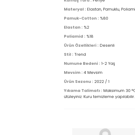
Kumaş Türü :
Penye
Materyal :
Elastan, Pamuklu, Poliam
Pamuk-Cotton :
%80
Elastan :
%2
Poliamid :
%18
Ürün Özellikleri :
Desenli
Stil :
Trend
Numune Bedeni :
1-2 Yaş
Mevsim :
4 Mevsim
Ürün Sezonu :
2022 / 1
Yıkama Talimatı :
Maksimum 30 °C s
ütüleyiniz. Kuru temizleme yapılabilir.