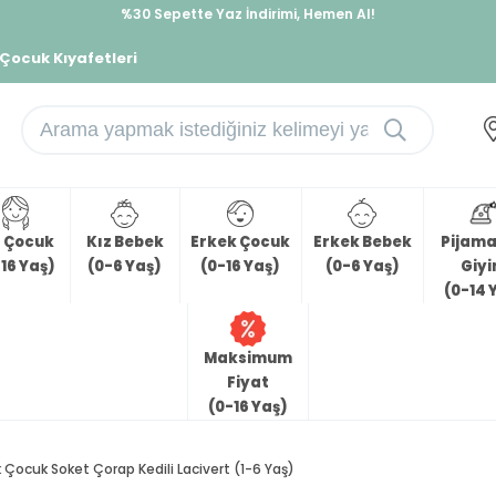
%30 Sepette Yaz İndirimi, Hemen Al!
İndirimlere ek %10 İndirimi Kap, Hemen Üye Ol!
 Çocuk Kıyafetleri
z Çocuk
Kız Bebek
Erkek Çocuk
Erkek Bebek
Pijama 
16 Yaş)
(0-6 Yaş)
(0-16 Yaş)
(0-6 Yaş)
Giy
(0-14 
Maksimum
Fiyat
(0-16 Yaş)
k Çocuk Soket Çorap Kedili Lacivert (1-6 Yaş)