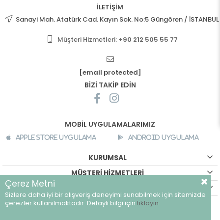
İLETİŞİM
Sanayi Mah. Atatürk Cad. Kayın Sok. No:5 Güngören / İSTANBUL
Müşteri Hizmetleri:
+90 212 505 55 77
[email protected]
BİZİ TAKİP EDİN
MOBİL UYGULAMALARIMIZ
Apple Store Uygulama
Android Uygulama
KURUMSAL
MÜŞTERİ HİZMETLERİ
Çerez Metni
ALIŞVERİŞ BİLGİLERİ
Sizlere daha iyi bir alışveriş deneyimi sunabilmek için sitemizde
©
breeze.com.tr - Tüm hakları saklıdır.
çerezler kullanılmaktadır. Detaylı bilgi için
tıklayın