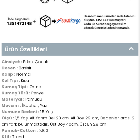
Ürün Özellikleri
Cinsiyet :
Erkek Çocuk
Desen :
Baskılı
Kalıp :
Normal
Kol Tipi :
Kısa
Kumaş Tipi :
Örme
Kumaş Türü :
Penye
Materyal :
Pamuklu
Mevsim :
İlkbahar, Yaz
Numune Bedeni :
1.5 Yaş
Ölçü :
1,5 Yaş, Alt Yarım Bel 23 cm, Alt Boy 29 cm, Bedenler arası 2
cm fark bulunmaktadır., Üst Boy 40cm, Üst En 29 cm
Pamuk-Cotton :
%100
Stil :
Trend