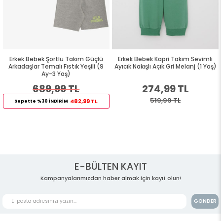
Erkek Bebek Şortlu Takım Güçlü
Erkek Bebek Kapri Takım Sevimli
9
Arkadaşlar Temalı Fıstık Yeşili (9
Ayıcık Nakışlı Açık Gri Melanj (1 Yaş)
Ay-3 Yaş)
689,99 TL
274,99 TL
519,99 TL
482,99 TL
Sepette %30 İNDİRİM
E-BÜLTEN KAYIT
Kampanyalarımızdan haber almak için kayıt olun!
GÖNDER