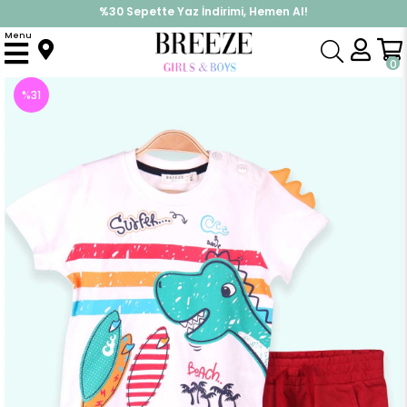
%30 Sepette Yaz İndirimi, Hemen Al!
İndirimlere ek %10 İndirimi Kap, Hemen Üye Ol!
Menu
Anasayfa
Erkek Bebek
Takımlar
Kapri & Şort Takım
Erkek Bebek Şort Takım Dinozor Baskılı Ekru (1.5 Yaş)
0
%
31
İndirim