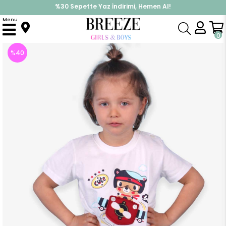
%30 Sepette Yaz İndirimi, Hemen Al!
İndirimlere ek %10 İndirimi Kap, Hemen Üye Ol!
Menu
Anasayfa
Erkek Çocuk
Takımlar
Kapri & Şort Takımı
Erkek Bebek Şort Takım Pervanesi Hareketli Helikopter Kullanan Ayıcık Ekru (1 Yaş)
0
%
40
İndirim