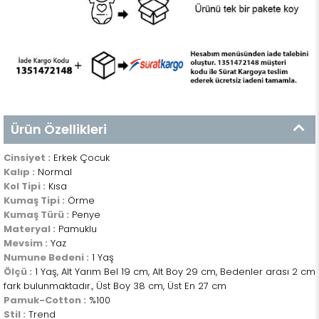
Ürün Özellikleri
Cinsiyet :
Erkek Çocuk
Kalıp :
Normal
Kol Tipi :
Kısa
Kumaş Tipi :
Örme
Kumaş Türü :
Penye
Materyal :
Pamuklu
Mevsim :
Yaz
Numune Bedeni :
1 Yaş
Ölçü :
1 Yaş, Alt Yarım Bel 19 cm, Alt Boy 29 cm, Bedenler arası 2 cm
fark bulunmaktadır., Üst Boy 38 cm, Üst En 27 cm
Pamuk-Cotton :
%100
Stil :
Trend