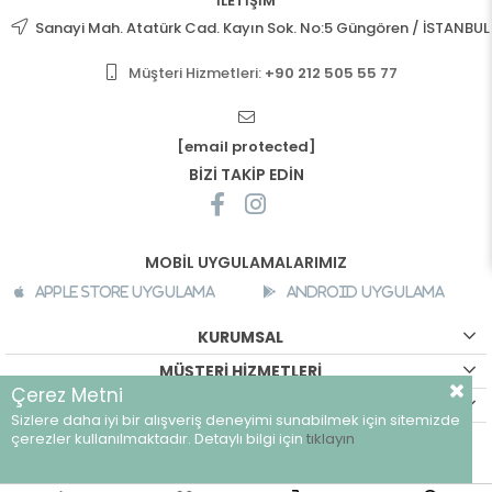
İLETİŞİM
Sanayi Mah. Atatürk Cad. Kayın Sok. No:5 Güngören / İSTANBUL
Müşteri Hizmetleri:
+90 212 505 55 77
[email protected]
BİZİ TAKİP EDİN
MOBİL UYGULAMALARIMIZ
Apple Store Uygulama
Android Uygulama
KURUMSAL
MÜŞTERİ HİZMETLERİ
Çerez Metni
ALIŞVERİŞ BİLGİLERİ
Sizlere daha iyi bir alışveriş deneyimi sunabilmek için sitemizde
©
breeze.com.tr - Tüm hakları saklıdır.
çerezler kullanılmaktadır. Detaylı bilgi için
tıklayın