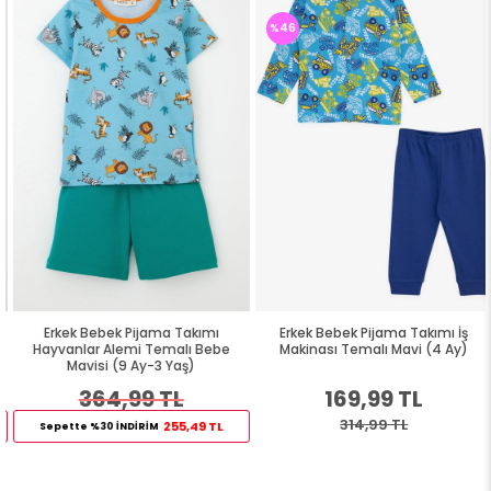
%46
Erkek Bebek Pijama Takımı
Erkek Bebek Pijama Takımı İş
Hayvanlar Alemi Temalı Bebe
Makinası Temalı Mavi (4 Ay)
Mavisi (9 Ay-3 Yaş)
364,99 TL
169,99 TL
314,99 TL
255,49 TL
Sepette %30 İNDİRİM