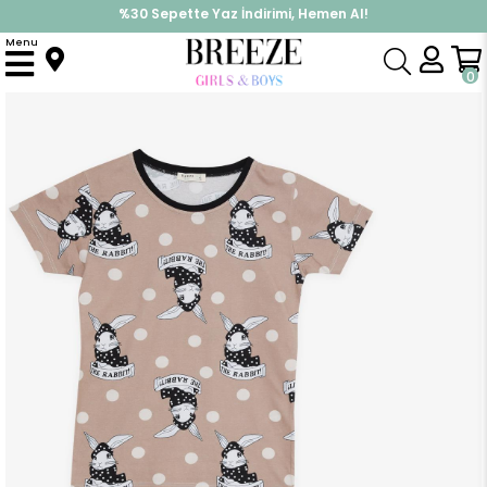
%30 Sepette Yaz İndirimi, Hemen Al!
İndirimlere ek %10 İndirimi Kap, Hemen Üye Ol!
Menu
Anasayfa
Pijama & İç Giyim
ERKEK
Pijama Takımı
Erkek Çocuk Şortlu Pijama Takımı Sevimli Tavşancık Desenli Açık Kahverengi (4-8 Yaş)
0