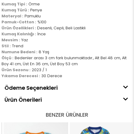
Kumaş Tipi :
Örme
Kumaş Türü :
Penye
Materyal :
Pamuklu
Pamuk-Cotton :
%100
Ürün Özellikleri :
Desenli, Cepli, Beli Lastikli
Kumaş Kalınlığı :
İnce
Mevsim :
Yaz
Stil :
Trend
Numune Bedeni :
8 Yaş
Ölçü :
Bedenler arası 3 cm fark bulunmaktadır., Alt Bel 48 cm, Alt
Boy 41 cm, Üst En 36 cm, Üst Boy 53 cm
Ürün Sezonu :
2023 / 1
Yıkama Derecesi :
30 Derece
Ödeme Seçenekleri
Ürün Önerileri
BENZER ÜRÜNLER