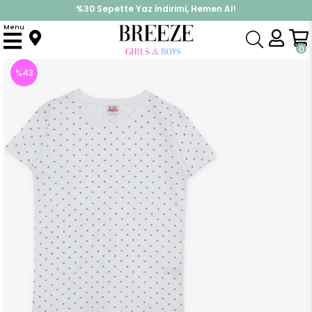
%30 Sepette Yaz İndirimi, Hemen Al!
İndirimlere ek %10 İndirimi Kap, Hemen Üye Ol!
Menu
Anasayfa
Pijama & İç Giyim
ERKEK
Pijama Takımı
Erkek Çocuk Şortlu Pijama Takımı Üçgen Desenli Beyaz (11 Yaş)
0
%
43
İndirim