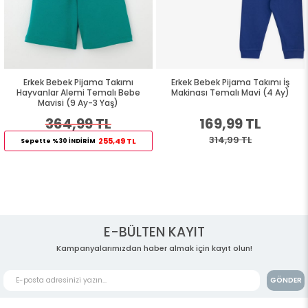
Erkek Bebek Pijama Takımı
Erkek Bebek Pijama Takımı İş
Hayvanlar Alemi Temalı Bebe
Makinası Temalı Mavi (4 Ay)
Mavisi (9 Ay-3 Yaş)
364,99 TL
169,99 TL
314,99 TL
255,49 TL
Sepette %30 İNDİRİM
E-BÜLTEN KAYIT
Kampanyalarımızdan haber almak için kayıt olun!
GÖNDER