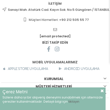
İLETİŞİM
Sanayi Mah. Atatürk Cad. Kayın Sok. No:5 Güngören / İSTANBUL
Müşteri Hizmetleri:
+90 212 505 55 77
[email protected]
BİZİ TAKİP EDİN
MOBİL UYGULAMALARIMIZ
Apple Store Uygulama
Android Uygulama
KURUMSAL
MÜŞTERİ HİZMETLERİ
Çerez Metni
ALIŞVERİŞ BİLGİLERİ
Sizlere daha iyi bir alışveriş deneyimi sunabilmek için sitemizde
©
breeze.com.tr - Tüm hakları saklıdır.
çerezler kullanılmaktadır. Detaylı bilgi için
tıklayın