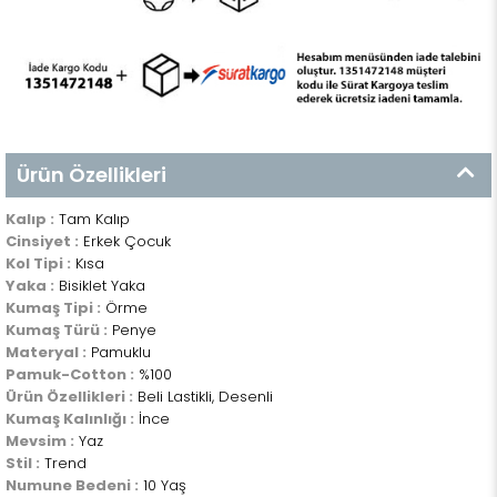
Ürün Özellikleri
Kalıp :
Tam Kalıp
Cinsiyet :
Erkek Çocuk
Kol Tipi :
Kısa
Yaka :
Bisiklet Yaka
Kumaş Tipi :
Örme
Kumaş Türü :
Penye
Materyal :
Pamuklu
Pamuk-Cotton :
%100
Ürün Özellikleri :
Beli Lastikli, Desenli
Kumaş Kalınlığı :
İnce
Mevsim :
Yaz
Stil :
Trend
Numune Bedeni :
10 Yaş