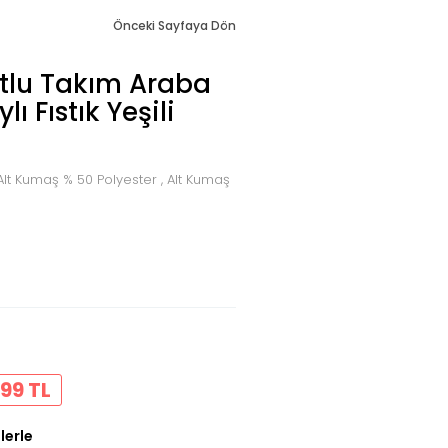
Önceki Sayfaya Dön
tlu Takım Araba
ı Fıstık Yeşili
lt Kumaş % 50 Polyester , Alt Kumaş
99 TL
lerle