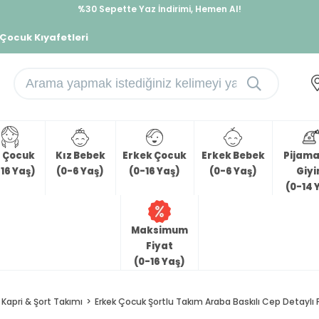
%30 Sepette Yaz İndirimi, Hemen Al!
İndirimlere ek %10 İndirimi Kap, Hemen Üye Ol!
 Çocuk Kıyafetleri
z Çocuk
Kız Bebek
Erkek Çocuk
Erkek Bebek
Pijama 
16 Yaş)
(0-6 Yaş)
(0-16 Yaş)
(0-6 Yaş)
Giy
(0-14 
Maksimum
Fiyat
(0-16 Yaş)
Kapri & Şort Takımı
Erkek Çocuk Şortlu Takım Araba Baskılı Cep Detaylı Fı