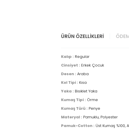
ÜRÜN ÖZELLIKLERI
ÖDEM
Kalıp :
Regular
Cinsiyet :
Erkek Çocuk
Desen :
Araba
Kol Tipi :
Kısa
Yaka :
Bisiklet Yaka
Kumaş Tipi :
Örme
Kumaş Türü :
Penye
Materyal :
Pamuklu, Polyester
Pamuk-Cotton :
Üst Kumaş %100, A