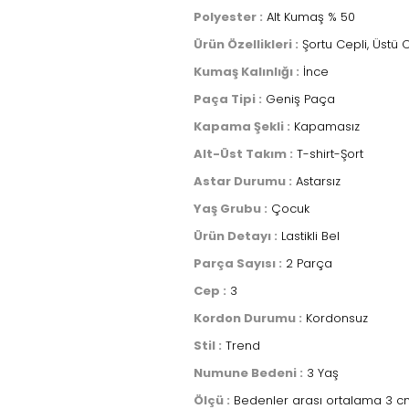
Polyester :
Alt Kumaş % 50
Ürün Özellikleri :
Şortu Cepli, Üstü C
Kumaş Kalınlığı :
İnce
Paça Tipi :
Geniş Paça
Kapama Şekli :
Kapamasız
Alt-Üst Takım :
T-shirt-Şort
Astar Durumu :
Astarsız
Yaş Grubu :
Çocuk
Ürün Detayı :
Lastikli Bel
Parça Sayısı :
2 Parça
Cep :
3
Kordon Durumu :
Kordonsuz
Stil :
Trend
Numune Bedeni :
3 Yaş
Ölçü :
Bedenler arası ortalama 3 cm 