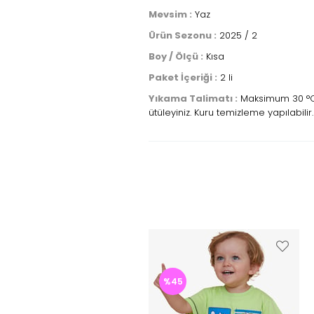
Mevsim :
Yaz
Ürün Sezonu :
2025 / 2
Boy / Ölçü :
Kısa
Paket İçeriği :
2 li
Yıkama Talimatı :
Maksimum 30 °C s
ütüleyiniz. Kuru temizleme yapılabilir.
%45