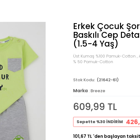
Erkek Çocuk Şor
Baskılı Cep Detayl
(1.5-4 Yaş)
Üst Kumaş %100 Pamuk-Cotton , A
% 50 Pamuk-Cotton
(21642-61)
Marka
:
Breeze
609,99 TL
426,
Sepette %30 İNDİRİM
101,67 TL
'den başlayan taksit