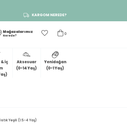
KARGOM NEREDE?
Mağazalarımız
0
Nerede?
& İç
Aksesuar
Yenidoğan
im
(0-14 Yaş)
(0-1 Yaş)
Yaş)
stık Yeşili (1.5-4 Yaş)