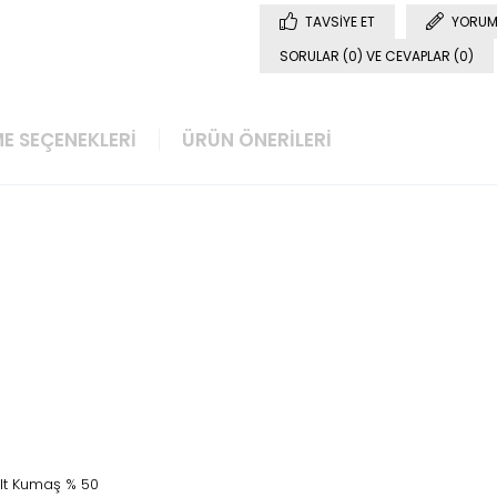
TAVSIYE ET
YORUM
SORULAR (0) VE CEVAPLAR (0)
E SEÇENEKLERI
ÜRÜN ÖNERILERI
lt Kumaş % 50