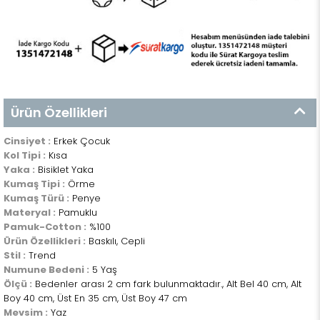
Ürün Özellikleri
Cinsiyet :
Erkek Çocuk
Kol Tipi :
Kısa
Yaka :
Bisiklet Yaka
Kumaş Tipi :
Örme
Kumaş Türü :
Penye
Materyal :
Pamuklu
Pamuk-Cotton :
%100
Ürün Özellikleri :
Baskılı, Cepli
Stil :
Trend
Numune Bedeni :
5 Yaş
Ölçü :
Bedenler arası 2 cm fark bulunmaktadır., Alt Bel 40 cm, Alt
Boy 40 cm, Üst En 35 cm, Üst Boy 47 cm
Mevsim :
Yaz