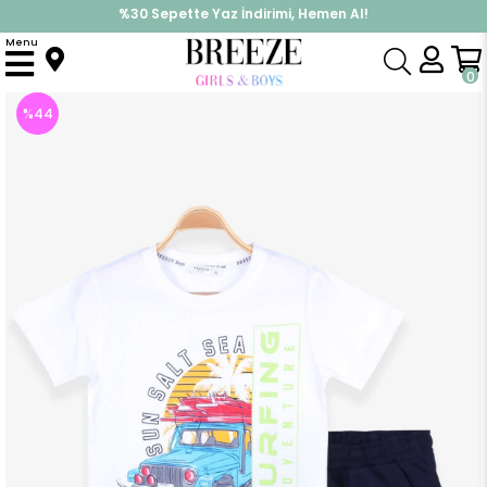
%30 Sepette Yaz İndirimi, Hemen Al!
İndirimlere ek %10 İndirimi Kap, Hemen Üye Ol!
Menu
Anasayfa
Erkek Çocuk
Takımlar
Kapri & Şort Takımı
Erkek Çocuk Şortlu Takım Araba Baskılı Ekru (10 Yaş)
0
%
44
İndirim