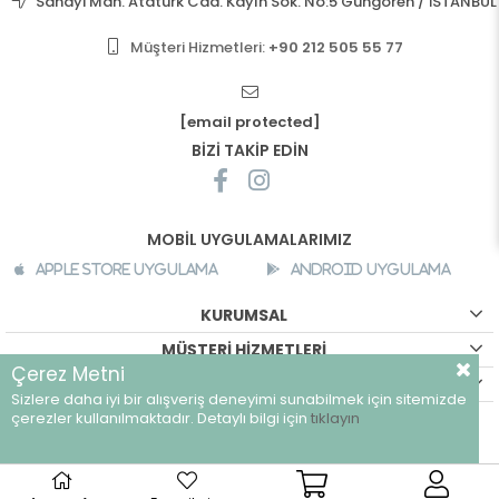
Sanayi Mah. Atatürk Cad. Kayın Sok. No:5 Güngören / İSTANBUL
Müşteri Hizmetleri:
+90 212 505 55 77
[email protected]
BİZİ TAKİP EDİN
MOBİL UYGULAMALARIMIZ
Apple Store Uygulama
Android Uygulama
KURUMSAL
MÜŞTERİ HİZMETLERİ
Çerez Metni
ALIŞVERİŞ BİLGİLERİ
Sizlere daha iyi bir alışveriş deneyimi sunabilmek için sitemizde
©
breeze.com.tr - Tüm hakları saklıdır.
çerezler kullanılmaktadır. Detaylı bilgi için
tıklayın