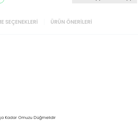
E SEÇENEKLERI
ÜRÜN ÖNERILERI
Yaşa Kadar Omuzu Düğmelidir