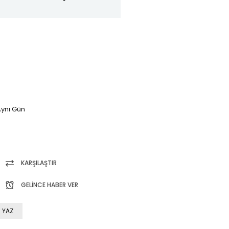
ynı Gün
KARŞILAŞTIR
GELINCE HABER VER
 YAZ