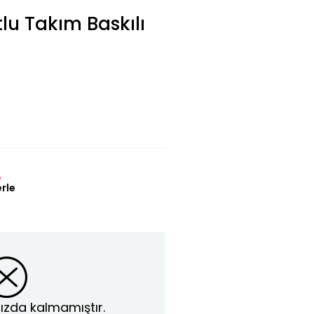
lu Takım Baskılı
L
erle
ızda kalmamıştır.