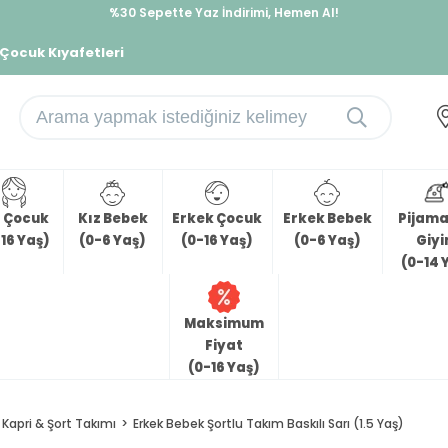
%30 Sepette Yaz İndirimi, Hemen Al!
İndirimlere ek %10 İndirimi Kap, Hemen Üye Ol!
 Çocuk Kıyafetleri
z Çocuk
Kız Bebek
Erkek Çocuk
Erkek Bebek
Pijama 
16 Yaş)
(0-6 Yaş)
(0-16 Yaş)
(0-6 Yaş)
Giy
(0-14 
Maksimum
Fiyat
(0-16 Yaş)
Kapri & Şort Takımı
Erkek Bebek Şortlu Takım Baskılı Sarı (1.5 Yaş)