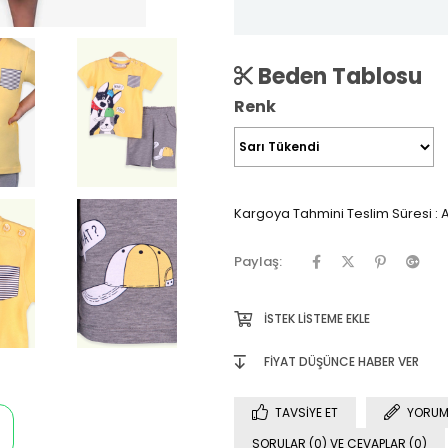
Beden Tablosu
Renk
Kargoya Tahmini Teslim Süresi
:
A
Paylaş:
İSTEK LISTEME EKLE
FIYAT DÜŞÜNCE HABER VER
TAVSIYE ET
YORUM
SORULAR (0) VE CEVAPLAR (0)