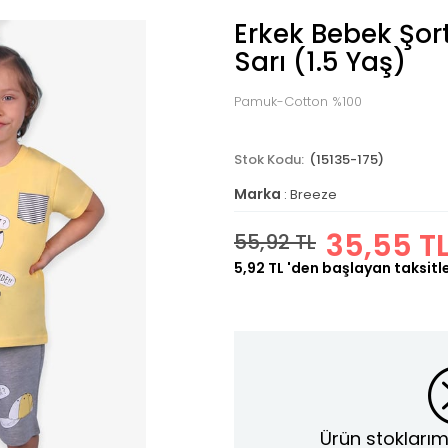
Erkek Bebek Şort
Sarı (1.5 Yaş)
Pamuk-Cotton %100
(15135-175)
Marka
:
Breeze
35,55 T
55,92 TL
5,92 TL
'den başlayan taksitl
Ürün stoklarım