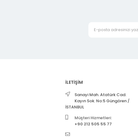
İLETİŞİM
Sanayi Mah. Atatürk Cad.
Kayın Sok. No:5 Güngören /
İSTANBUL
Müşteri Hizmetleri:
+90 212 505 55 77