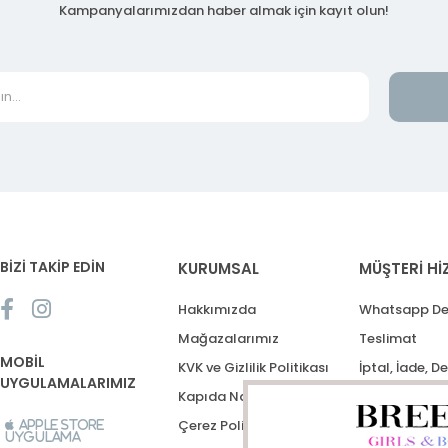
Kampanyalarımızdan haber almak için kayıt olun!
BİZİ TAKİP EDİN
KURUMSAL
MÜŞTERİ Hİ
Hakkımızda
Whatsapp De
Mağazalarımız
Teslimat
MOBİL
KVK ve Gizlilik Politikası
İptal, İade, D
UYGULAMALARIMIZ
Kapıda Nakit Ödeme
Destek Talep
Çerez Politikası
Apple Store
Uygulama