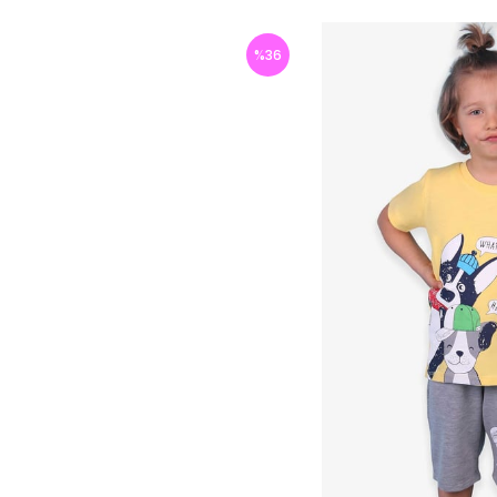
%
36
İndirim