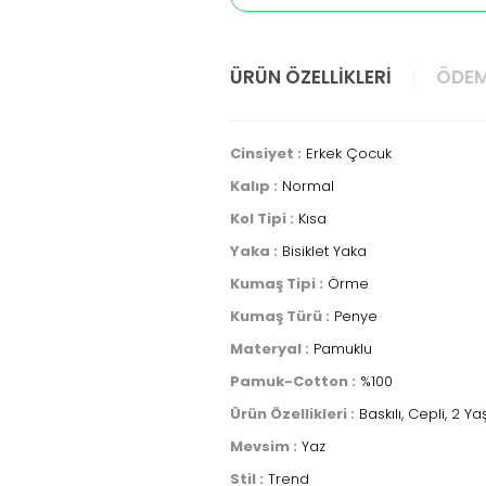
ÜRÜN ÖZELLIKLERI
ÖDEM
Cinsiyet :
Erkek Çocuk
Kalıp :
Normal
Kol Tipi :
Kısa
Yaka :
Bisiklet Yaka
Kumaş Tipi :
Örme
Kumaş Türü :
Penye
Materyal :
Pamuklu
Pamuk-Cotton :
%100
Ürün Özellikleri :
Baskılı, Cepli, 2 
Mevsim :
Yaz
Stil :
Trend