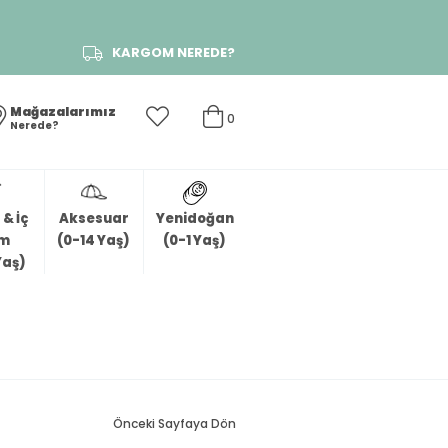
KARGOM NEREDE?
Mağazalarımız
0
Nerede?
& İç
Aksesuar
Yenidoğan
im
(0-14 Yaş)
(0-1 Yaş)
Yaş)
Önceki Sayfaya Dön