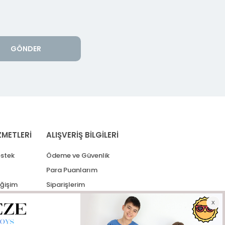
GÖNDER
ZMETLERİ
ALIŞVERİŞ BİLGİLERİ
stek
Ödeme ve Güvenlik
Para Puanlarım
eğişim
Siparişlerim
lerim
Kargo Takip
İade Taleplerim