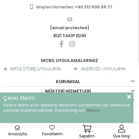
Müşteri Hizmetleri:
+90 212 505 55 77
[email protected]
BİZİ TAKİP EDİN
MOBİL UYGULAMALARIMIZ
Apple Store Uygulama
Android Uygulama
KURUMSAL
MÜŞTERİ HİZMETLERİ
Çerez Metni
ALIŞVERİŞ BİLGİLERİ
Sizlere daha iyi bir alışveriş deneyimi sunabilmek için sitemizde
©
breeze.com.tr - Tüm hakları saklıdır.
çerezler kullanılmaktadır. Detaylı bilgi için
tıklayın
Anasayfa
Favorilerim
Sepetim
Üye Girişi