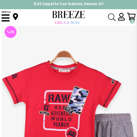
%30 Sepette Yaz İndirimi, Hemen Al!
İndirimlere ek %10 İndirimi Kap, Hemen Üye Ol!
Menu
Anasayfa
Erkek Çocuk
Takımlar
Kapri & Şort Takımı
Erkek Çocuk Sortlu Takim Baskili Kirmizi (8 Yaş)
0
%
36
İndirim