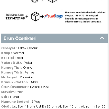
Ürün Özellikleri
Cinsiyet :
Erkek Çocuk
Kalıp :
Normal
Kol Tipi :
Kısa
Yaka :
Bisiklet Yaka
Kumaş Tipi :
Örme
Kumaş Türü :
Penye
Materyal :
Pamuklu
Pamuk-Cotton :
%100
Ürün Özellikleri :
Baskılı, Cepli
Mevsim :
Yaz
Stil :
Trend
Numune Bedeni :
5 Yaş
Ölçü :
Üst Boy 48 cm, Üst En 35 cm, Alt Boy 40 cm, Alt Yarım Bel 26